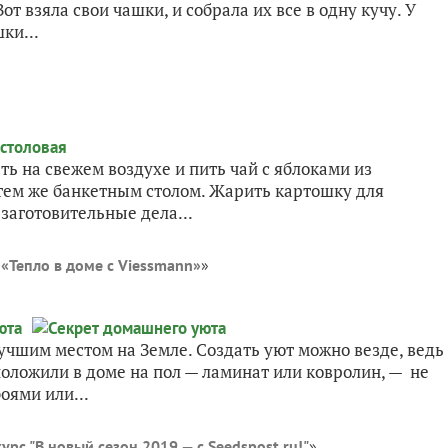
т взяла свои чашки, и собрала их все в одну кучу. У
ки...
ть на свежем воздухе и пить чай с яблоками из
 тем же банкетным столом. Жарить картошку для
 заготовительные дела...
«Тепло в доме с Viessmann»
»
учшим местом на Земле. Создать уют можно везде, ведь
 положили в доме на пол — ламинат или ковролин, — не
оями или...
урс "В новый сезон 2019 — с Seedspost.ru!"
»