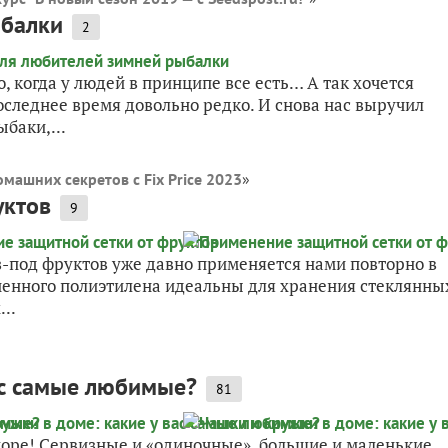
ыбалки
2
, когда у людей в принципе все есть… А так хочется
последнее время довольно редко. И снова нас выручил
баки,...
машних секретов с Fix Price 2023
»
уктов
9
з-под фруктов уже давно применяется нами повторно в
ненного полиэтилена идеальны для хранения стеклянны
..
ас самые любимые?
81
оре! Сервизные и «одиночные», большие и маленькие,