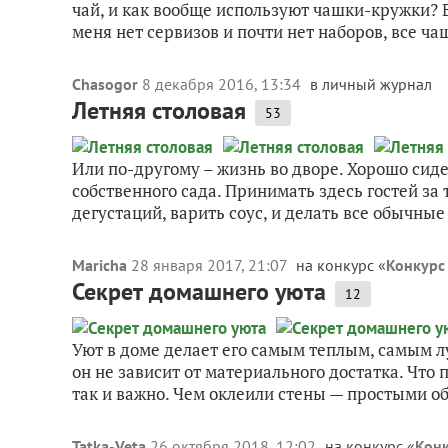
чай, и как вообще используют чашки-кружки? Во
меня нет сервизов и почти нет наборов, все чаш
Chasogor
8 декабря 2016, 13:34
в личный журнал
Летняя столовая
53
Или по-другому – жизнь во дворе. Хорошо сиде
собственного сада. Принимать здесь гостей за
дегустаций, варить соус, и делать все обычные
Maricha
28 января 2017, 21:07
на конкурс «
Конкурс 
Секрет домашнего уюта
12
Уют в доме делает его самым теплым, самым л
он не зависит от материального достатка. Что
так и важно. Чем оклеили стены — простыми об
Tatka-Veta
26 октября 2018, 12:02
на конкурс «
Конк