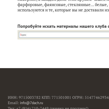
фарфоровые, фаянсовые, стеклянные… белые, 
используются и те, которые вы не доставали и
Попробуйте искать материалы нашего клуба 
ИНН: 9715003782 КПП: 771501001 ОГРН: 51477462934
Email:
info@7dach.ru
Тел: +7 (916) 710-7449 (семена не продаем!)