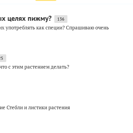
ых целях пижму?
136
их употреблять как специи? Спрашиваю очень
25
что с этим растением делать?
е Стебли и листики растения