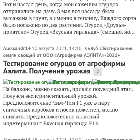
Вот и настал день, когда мои саженцы огурцов
отправились на дачу. 8 мая вся рассада была
высажена в грунт, а именно в теплицу. Каждого сорта
было посажено по два растения. Огурец «Друзья-
приятели» Огурец «Вкусная гирлянда» (смешно, но...
Aleksandr14
10 августа 2021, 14:16
в клуб «
Тестирование
семян овощей от ООО «Агрофирма АЭЛИТА»-2021
»
Тестирование огурцов от агрофирмы
Аэлита. Получение урожая
7
На балконе, можно сказать, пришёл последний этап.
Получен экспериментальный урожай.
Предположительно Чим-Чим F1 уже в пару
спичечных коробков и носик пожелтел, можно
снимать. Предположительно салатный
индетерминант Вкуcная гирлянда F1 в...
Aleksandr14
18 августа 2021, 12:20
в клуб «
Тестирование