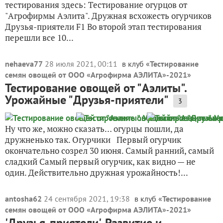
тестирования здесь: Тестирование огурцов от
"Агрофирмы Аэлита". Дружная всхожесть огурчиков
Друзья-приятели F1 Во второй этап тестирования
перешли все 10...
nehaeva77
28 июля 2021, 00:11
в клуб «
Тестирование
семян овощей от ООО «Агрофирма АЭЛИТА»-2021
»
Тестирование овощей от "Аэлиты".
Урожайные "Друзья-приятели"
3
Ну что же, можно сказать… огурцы пошли, да
дружненько так. Огурчики Первый огурчик
окончательно созрел 30 июня. Самый ранний, самый
сладкий Самый первый огурчик, как видно — не
один. Действительно дружная урожайность!...
antosha62
24 сентября 2021, 19:38
в клуб «
Тестирование
семян овощей от ООО «Агрофирма АЭЛИТА»-2021
»
'Друзья-приятели'. Развитие и