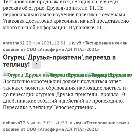
Тестирование продолжается, сегодня на очереди
рассказ об огурце 'Друзья-приятели' F1. Но
первоначально было изучение пакетика с семенами.
Упаковка достаточно красочная, на ней представлено
много важной информации. В упаковке 10...
antosha62
22 мая 2021, 12:31
в клуб «
Тестирование семян
овощей от ООО «Агрофирма АЭЛИТА»-2021
»
Огурец 'Друзья-приятели', переезд в
теплицу!
9
Достаточно коротенький должен получиться отчет,
так как с момента образования настоящих листьев и
до пересадки огурцов 'Друзья-приятели', прошло 10
дней, никаких событий и действий не происходило.
Пересадка в теплицуНепосредственно...
nehaeva77
5 июня 2021, 20:29
в клуб «
Тестирование семян
овощей от ООО «Агрофирма АЭЛИТА»-2021
»