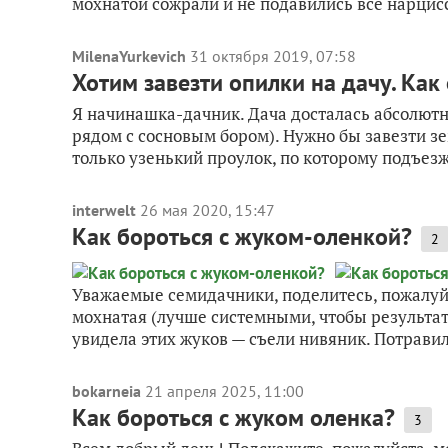
мохнатой сожрали и не подавились все нарциссы
MilenaYurkevich
31 октября 2019, 07:58
Хотим завезти опилки на дачу. Как
Я начинашка-дачник. Дача досталась абсолютн
рядом с сосновым бором). Нужно бы завезти зем
только узенький проулок, по которому подъезж
interwelt
26 мая 2020, 15:47
Как бороться с жуком-оленкой?
2
Уважаемые семидачники, поделитесь, пожалуй
мохнатая (лучше системными, чтобы результа
увидела этих жуков — съели нивяник. Потравил
bokarneia
21 апреля 2025, 11:00
Как бороться с жуком оленка?
3