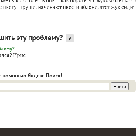
ет у кого-то есть опыт, как бороться с жуком оленка? 
 цветут груши, начинают цвести яблони, этот жук сидит
..
ешить эту проблему?
9
ался? Ирис
с помощью Яндекс.Поиск!