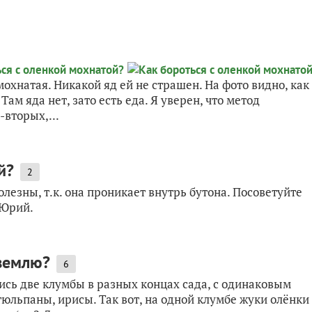
 мохнатая. Никакой яд ей не страшен. На фото видно, как
ам яда нет, зато есть еда. Я уверен, что метод
-вторых,...
й?
2
лезны, т.к. она проникает внутрь бутона. Посоветуйте
 Юрий.
 землю?
6
сь две клумбы в разных концах сада, с одинаковым
тюльпаны, ирисы. Так вот, на одной клумбе жуки олёнки