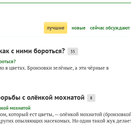
лучшие
новые
сейчас обсуждают
как с ними бороться?
35
о в цветах. Бронзовки зелёные, а эти чёрные в
орьбы с олёнкой мохнатой
8
м, который ест цветы, — олёнкой мохнатой (бронзовко
 других опыляющих насекомых. Но один такой жук делае