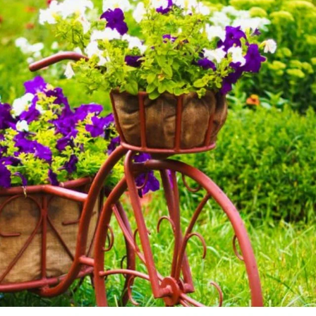
Кого мы готовы поселить у себя в саду? Вопрос
определенно дискуссионный, ведь сколько людей,
столько и мнений. Одни не приемлют никаких
фигурок у себя в саду, другие с радостью размещают
их на своем участке. И это понятно: всем нам
хочется, чтобы...
Alensel
5 мая 2013, 21:09
Садовые фигуры своими руками
18
Хорошо, когда за городом есть местечко, где можно
насладиться свежим воздухом, природой и
творениями собственных рук. Ведь все мы хотим,
чтобы на даче у нас было красиво, поэтому многое
делаем сами, иной раз воплощая фантазии в
забавные садовые...
Pugacheva
27 июня 2019, 00:27
на конкурс «
Конкурс
мастер-классов "Всё своими руками"
»