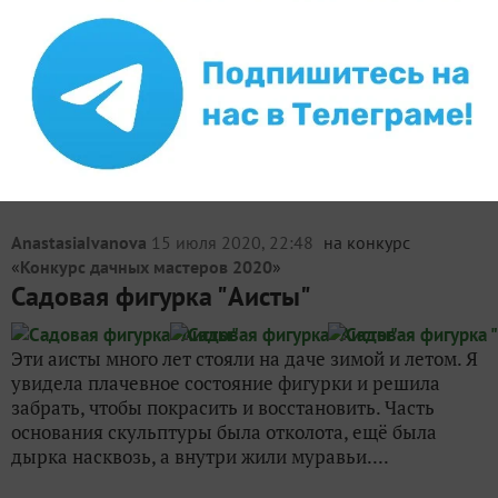
Садовые куклы своими руками. Гном
7
Техника выполнения этой куклы не моя — с
интернета, но очень похожа на мою. Я при переезде
разбила своего покупного гнома и мне долго хотелось
восполнить потерю и, подсмотрев в инете, я это
сделала. Вот мой Гном. Подробных фото нет, но по...
AnastasiaIvanova
15 июля 2020, 22:48
на конкурс
«
Конкурс дачных мастеров 2020
»
Садовая фигурка "Аисты"
Эти аисты много лет стояли на даче зимой и летом. Я
увидела плачевное состояние фигурки и решила
забрать, чтобы покрасить и восстановить. Часть
основания скульптуры была отколота, ещё была
дырка насквозь, а внутри жили муравьи....