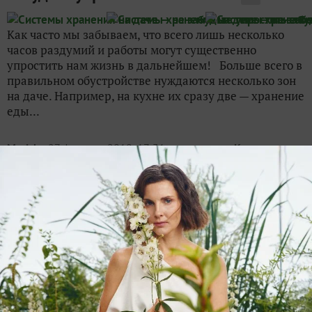
Как часто мы забываем, что всего лишь несколько
часов раздумий и работы могут существенно
упростить нам жизнь в дальнейшем! Больше всего в
правильном обустройстве нуждаются несколько зон
на даче. Например, на кухне их сразу две — хранение
еды...
Maricha
27 февраля 2019, 17:31
на конкурс «
Конкурс
домашних секретов с Fix Price
»
Коробка-контейнер для кухонных
полотенец
23
Полотенца на кухне вещь незаменимая, а отправлять
их на стирку и менять на чистые приходится часто.
Каждая хозяйка хранит запасные кухонные
полотенца и салфетки тем способом, который ей
удобен. У меня они всегда лежали в шкафу,