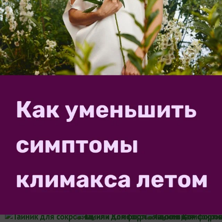
сложенные...
Nataliya_Stepanova
26 августа 2021, 15:03
Удобное хранение вещей в маленьком
доме: 5 свежих идей
4
Прошли те времена, когда в почете были огромные
дворцы. Сегодня в тренде минимализм. Вот и дома
стали меньше, и содержать такие проще и дешевле.
Но как же разместить в этом скромном пространстве
картину, корзину, картонку, маленькую собачонку
и...
katygrak
11 апреля 2023, 18:29
на конкурс «
Конкурс "О
рассаде с любовью" - 2023
»
Тайник для сокровищ, или Комфортная
посевная
47