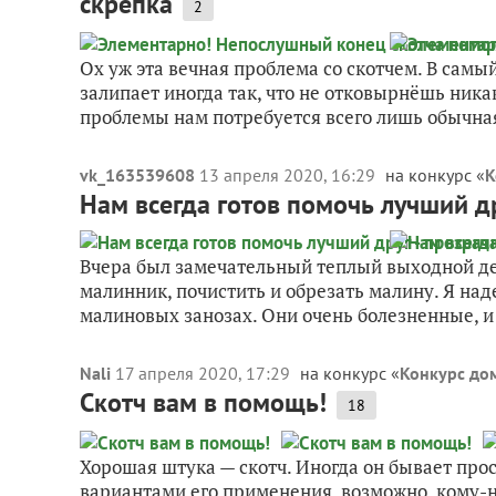
скрепка
2
Ох уж эта вечная проблема со скотчем. В самы
залипает иногда так, что не отковырнёшь ника
проблемы нам потребуется всего лишь обычная
vk_163539608
13 апреля 2020, 16:29
на конкурс «
К
Нам всегда готов помочь лучший др
Вчера был замечательный теплый выходной ден
малинник, почистить и обрезать малину. Я над
малиновых занозах. Они очень болезненные, и 
Nali
17 апреля 2020, 17:29
на конкурс «
Конкурс дом
Скотч вам в помощь!
18
Хорошая штука — скотч. Иногда он бывает про
вариантами его применения, возможно, кому-н