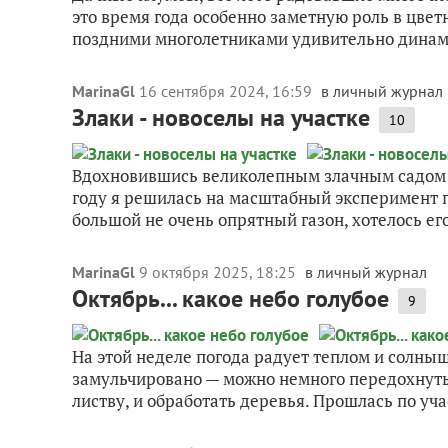
это время года особенно заметную роль в цве
поздними многолетниками удивительно динам
MarinaGl
16 сентября 2024, 16:59
в личный журнал
Злаки - новоселы на участке
10
Вдохновившись великолепным злачным садом
году я решилась на масштабный эксперимент п
большой не очень опрятный газон, хотелось его 
MarinaGl
9 октября 2025, 18:25
в личный журнал
Октябрь... какое небо голубое
9
На этой неделе погода радует теплом и солныш
замульчировано — можно немного передохнуть.
листву, и обработать деревья. Прошлась по уча