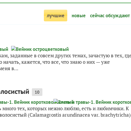
лучшие
новые
сейчас обсуждают
ам, заданные в совсем других темах, зачастую в тех, гд
 начать, кажется, что все, что знаю о них — уже
еня в...
олосистый
10
ь много тех, которых нежно люблю, есть и любимчики. К
лосистый (Calamagrostis arundinacea var. brachytricha)