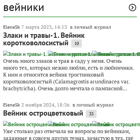
вейники
7 марта 2023, 14:13
в личный журнал
ElenaSk
Злаки и травы-1. Вейник
коротковолосистый
10
Очень много злаков и трав в саду у меня. Очень
много тех, которых нежно люблю, есть и любимчики.
К ним и относится вейник тростниковый
коротковолосистый (Calamagrostis arundinacea var.
brachytricha). Очень долго мечтала о пампасной...
2 ноября 2024, 18:36
в личный журнал
ElenaSk
Вейник остроцветковый
33
Уже столько раз отвечала на вопросы по вейникам,
заданные в совсем других темах, зачастую в тех, где