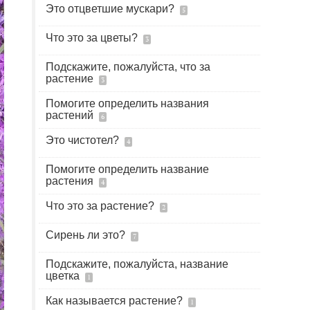
Это отцветшие мускари?
5
Что это за цветы?
3
Подскажите, пожалуйста, что за
растение
3
Помогите определить названия
растений
6
Это чистотел?
4
Помогите определить название
растения
4
Что это за растение?
2
Сирень ли это?
7
Подскажите, пожалуйста, название
цветка
1
Как называется растение?
1