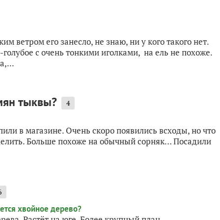
им ветром его занесло, не знаю, ни у кого такого нет.
-голубое с очень тонкими иголками, на ель не похоже.
,...
емян тыквы?
4
или в магазине. Очень скоро появились всходы, но что
еделить. Больше похоже на обычный сорняк… Посадили
6
рева. Растёт на юге. Более крупный план