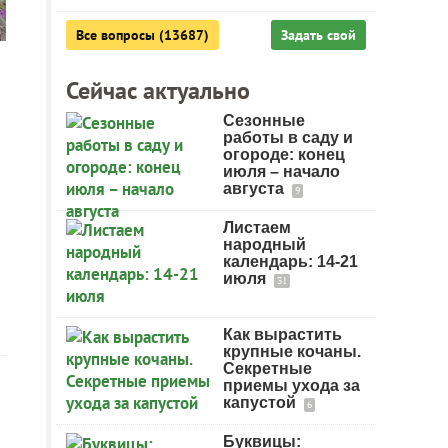
Все вопросы (13687)
Задать свой
Сейчас актуально
Сезонные
работы в саду и
огороде: конец
июля – начало
августа
9
Листаем
народный
календарь: 14-21
июля
31
Как вырастить
крупные кочаны.
Секретные
приемы ухода за
капустой
6
Буквицы: