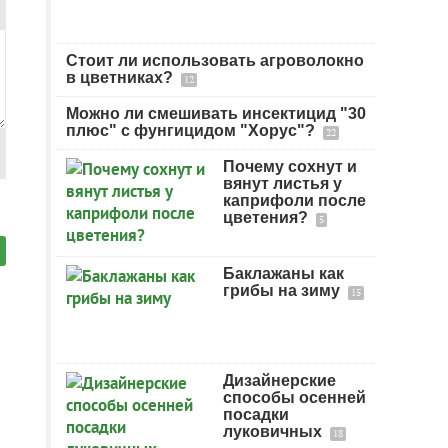
Стоит ли использовать агроволокно
в цветниках?
12
Можно ли смешивать инсектицид "30
плюс" с фунгицидом "Хорус"?
22
Почему сохнут и
вянут листья у
каприфоли после
цветения?
5
Баклажаны как
грибы на зиму
15
Дизайнерские
способы осенней
посадки
луковичных
18