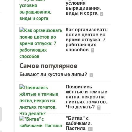
условия
выращивания,
виды и сорта
7
Как организовать
полив цветов во
время отпуска: 7
работающих
способов
2
Самое популярное
Бывают ли кустовые липы?
3
Появились
жёлтые и темные
пятна, некроз на
листьях томатов.
Что делать?
7
"Битва" с
кабачками.
Пастила
11