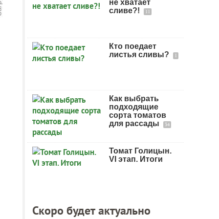
не хватает
сливе?!
11
Кто поедает
листья сливы?
1
Как выбрать
подходящие
сорта томатов
для рассады
34
Томат Голицын.
VI этап. Итоги
Скоро будет актуально