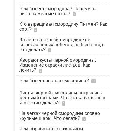
Чем болеет смородина? Почему на
листьях желтые пятна?
3
Кто выращивал смородину Пигмей? Как
сорт?
5
За лето на черной смородине не
выросло новых побегов, не было ягод.
Что делать?
6
Хворают кусты черной смородины.
Изменение окраски листьев. Как
лечить?
2
Чем болеет черная смородина?
11
Листья черной смородины покрылись
желтыми пятнами. Что это за болезнь и
что с этим делать?
2
На ветках черной смородины словно
крупные шары. Что делать?
5
Чем обработать от ржавчины