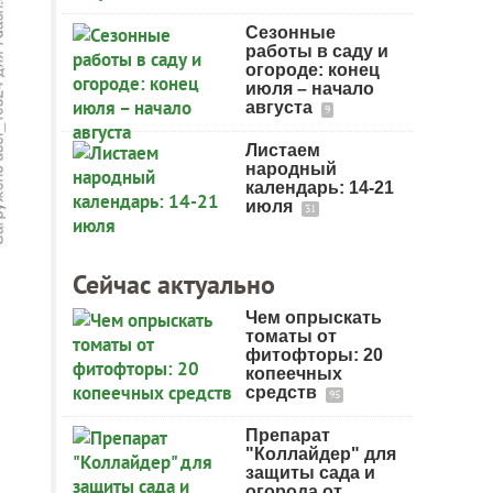
Сезонные
работы в саду и
огороде: конец
июля – начало
августа
9
Листаем
народный
календарь: 14-21
июля
31
Сейчас актуально
Чем опрыскать
томаты от
фитофторы: 20
копеечных
средств
95
Препарат
"Коллайдер" для
защиты сада и
огорода от