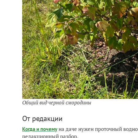
Общий вид черной смородины
От редакции
на даче нужен проточный водно
Когда и почему
редакционный разбор.