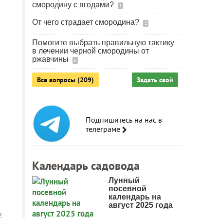
смородину с ягодами?
1
От чего страдает смородина?
2
Помогите выбрать правильную тактику
в лечении черной смородины от
ржавчины
6
Все вопросы (209)
Задать свой
Подпишитесь на нас в
телеграме
Календарь садовода
Лунный
посевной
календарь на
август 2025 года