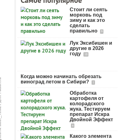
Самое популярное
Стоит ли сеять
морковь под
зиму и как это
сделать
правильно
9
Лук Эксибишен и
другие в 2026
году
18
Когда можно начинать обрезать
виноград летом в Сибири?
1
Обработка
картофеля от
колорадского
жука. Тестируем
препарат Искра
Двойной Эффект
4
Какого элемента