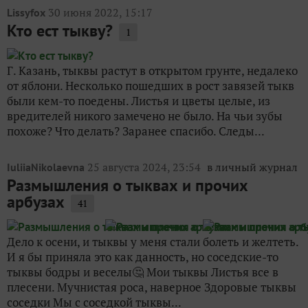
30 июня 2022, 15:17
Lissyfox
Кто ест тыкву?
1
Г. Казань, тыквы растут в открытом грунте, недалеко
от яблони. Несколько пошедших в рост завязей тыкв
были кем-то поедены. Листья и цветы целые, из
вредителей никого замечено не было. На чьи зубы
похоже? Что делать? Заранее спасибо. Следы...
25 августа 2024, 23:54
в личный журнал
IuliiaNikolaevna
Размышления о тыквах и прочих
арбузах
41
Дело к осени, и тыквы у меня стали болеть и желтеть.
И я бы приняла это как данность, но соседские-то
тыквы бодры и веселы🤔 Мои тыквы Листья все в
плесени. Мучнистая роса, наверное Здоровые тыквы
соседки Мы с соседкой тыквы...