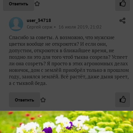
✿
Ответить
user_34718
Сергей серж
16 июля 2019, 21:02
Спасибо за советы. А возможно, что мужские
цветки вообще не откроются? И если они,
допустим, откроются в ближайшее время, не
поздно ли это для того чтоб тыква созрела? Успеет
ли она созреть? Я просто в этих агрономных делах
новичок, дом с землёй приобрёл только в прошлом
году, занялся землёй. Всё растёт, даже дыня зреет,
а с тыквой беда.
✿
Ответить
user_6334
ДАЧНЫЙ ГУРУ
Барон Холомеевский
Костромская обл.