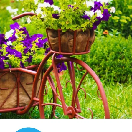
16 июля 2019, 21:51
Откроются, куда ж они денутся… Если растение
достаточнокрупное — без урожая не останетесь.
Разве что питания не хватит, тыква любит
хорошо удобренную землю. Ну и конечно играет
роль регион выращивания и сорт тыквы.
Так нам северней Москвы не стоит даже
зморачиваться с сортами тыквы мускатной, хотя
из всех трех широко культивируемых видов она
самая вкусная. Но тепла ей на Верхней Волге не
хватает, а занимать под неё теплицу
нерационально.
✿
Ответить
Пожалуйста, оставьте комментарий