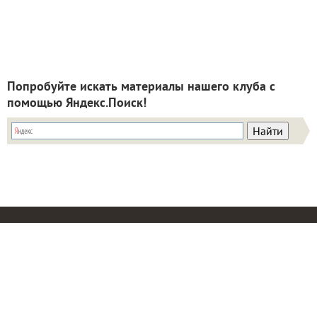
Попробуйте искать материалы нашего клуба с
помощью Яндекс.Поиск!
ИНН: 9715003782 КПП: 771501001 ОГРН:
5147746293448
Email:
info@7dach.ru
Тел: +7 (916) 710-7449 (семена не продаем!)
Главная страница
Сейчас публикуют