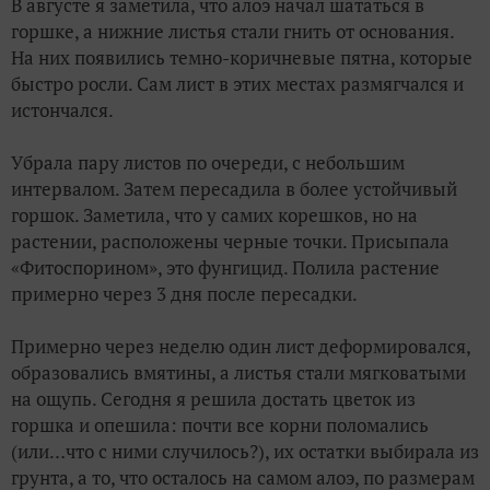
В августе я заметила, что алоэ начал шататься в
горшке, а нижние листья стали гнить от основания.
На них появились темно-коричневые пятна, которые
быстро росли. Сам лист в этих местах размягчался и
истончался.
Убрала пару листов по очереди, с небольшим
интервалом. Затем пересадила в более устойчивый
горшок. Заметила, что у самих корешков, но на
растении, расположены черные точки. Присыпала
«Фитоспорином», это фунгицид. Полила растение
примерно через 3 дня после пересадки.
Примерно через неделю один лист деформировался,
образовались вмятины, а листья стали мягковатыми
на ощупь. Сегодня я решила достать цветок из
горшка и опешила: почти все корни поломались
(или…что с ними случилось?), их остатки выбирала из
грунта, а то, что осталось на самом алоэ, по размерам