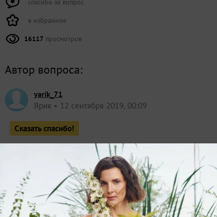
спасибо за вопрос
в избранное
16117
просмотров
Автор вопроса:
yarik_71
Ярик
12 сентября 2019, 00:09
Сказать спасибо!
Все ответы и комментарии (
4
)
Valechka12
Валентина
Россия
12 сентября 2019, 10:24