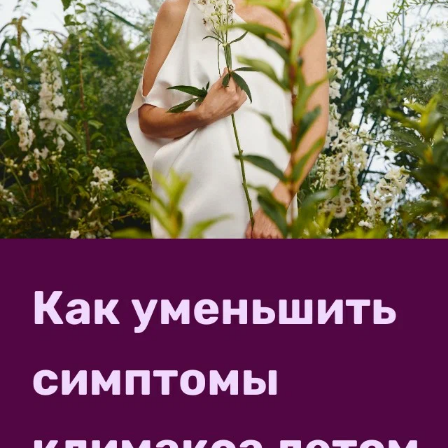
Можно срезать все гнилые корни и их части или же
срезать целиком весь низ с корнями. В том и другом
случае срезы подсушивают пару дней на воздухе и
затем высаживают в тесный горшочек или стаканчик
в сухой стерильный грунт для кактусов. Через пару
дней проводят первый полив, затем поливают при
полном просыхании грунта (сильно пересушивать не
нужно). Если емкость будет прозрачной, то
появление молодых корней легко будет увидеть.
✿
Ответить
yarik_71
Ярик
12 сентября 2019, 11:32
Спасибо большое за ваш скорый ответ!
Вот только гнилых корней там уже нет. Все, что
осталось плотное на ощупь и светлого цвета.