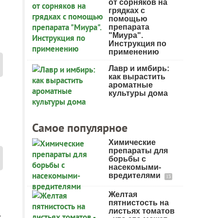
от сорняков на
грядках с
помощью
препарата
"Миура".
Инструкция по
применению
Лавр и имбирь:
как вырастить
ароматные
культуры дома
Самое популярное
Химические
препараты для
борьбы с
насекомыми-
вредителями
13
Желтая
пятнистость на
листьях томатов
.