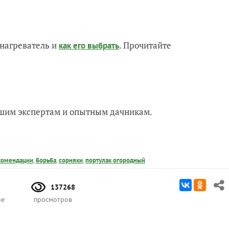
нагреватель и
. Прочитайте
как его выбрать
нашим экспертам и опытным дачникам.
комендации
,
борьба
,
сорняки
,
портулак огородный
137268
ое
просмотров