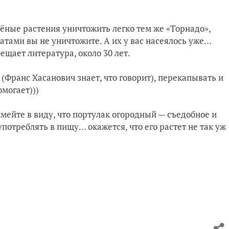
лёные растения уничтожить легко тем же «Торнадо»,
ратами вы не уничтожите. А их у вас насеялось уже…
бещает литература, около 30 лет.
 (Франс Хасанович знает, что говорит), перекапывать и
омогает)))
имейте в виду, что портулак огородный — съедобное и
употреблять в пищу… окажется, что его растет не так уж