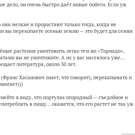
ое дело, он очень быстро даёт новые побеги. Если уж
 они мелкие и прорастают только тогда, когда не
сли вы перекопаете осенью землю — это будет для семян
лёные растения уничтожить легко тем же «Торнадо»,
ратами вы не уничтожите. А их у вас насеялось уже…
бещает литература, около 30 лет.
 (Франс Хасанович знает, что говорит), перекапывать и
омогает)))
имейте в виду, что портулак огородный — съедобное и
употреблять в пищу… окажется, что его растет не так уж