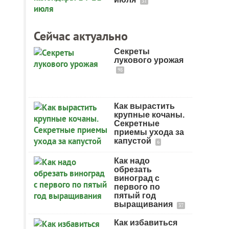
31
Сейчас актуально
Секреты
лукового урожая
98
Как вырастить
крупные кочаны.
Секретные
приемы ухода за
капустой
6
Как надо
обрезать
виноград с
первого по
пятый год
выращивания
37
Как избавиться