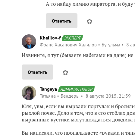
А то найду химию мираторга, и буду 
✿
Ответить
Khalilov-f
ЭКСПЕРТ
Франс Хасанович Халилов
Бугульма
8 ав
Извините, я тут (бываете набегами на даче) не
✿
Ответить
Tangeya
АДМИНИСТРАТОР
Татьяна
Бендеры
8 августа 2015, 21:59
Юля, увы, если вы вырвали портулак и бросили 
рыхлой почве. Дело в том, что в его стеблях д
вырванные кустики могут дождаться дождика 
Вы написали, что пропалываете «руками и тяпко