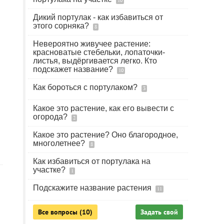
10
Дикий портулак - как избавиться от
этого сорняка?
8
Невероятно живучее растение:
красноватые стебельки, лопаточки-
листья, выдёргивается легко. Кто
подскажет название?
10
Как бороться с портулаком?
3
Какое это растение, как его вывести с
огорода?
2
Какое это растение? Оно благородное,
многолетнее?
8
Как избавиться от портулака на
участке?
1
Подскажите название растения
11
Все вопросы (10)
Задать свой