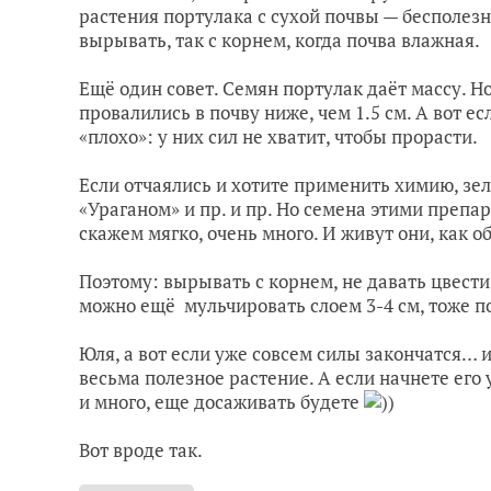
растения портулака с сухой почвы — бесполезн
вырывать, так с корнем, когда почва влажная.
Ещё один совет. Семян портулак даёт массу. Но
провалились в почву ниже, чем 1.5 см. А вот е
«плохо»: у них сил не хватит, чтобы прорасти.
Если отчаялись и хотите применить химию, зе
«Ураганом» и пр. и пр. Но семена этими препа
скажем мягко, очень много. И живут они, как о
Поэтому: вырывать с корнем, не давать цвести
можно ещё мульчировать слоем 3-4 см, тоже п
Юля, а вот если уже совсем силы закончатся… 
весьма полезное растение. А если начнете его 
и много, еще досаживать будете
))
Вот вроде так.