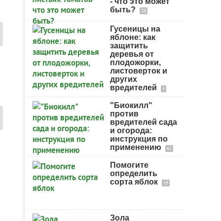
- что это может
быть?
28
Гусеницы на
яблоне: как
защитить
деревья от
плодожорки,
листоверток и
других
вредителей
5
"Биокилл"
против
вредителей сада
и огорода:
инструкция по
применению
61
Помогите
определить
сорта яблок
19
Зола