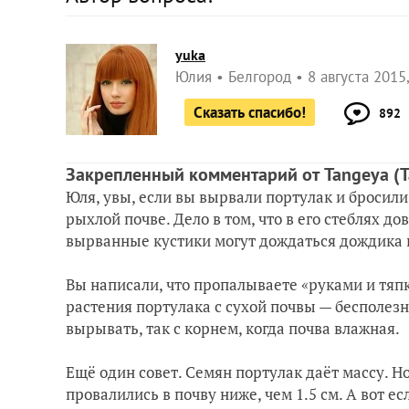
yuka
Юлия
Белгород
8 августа 2015
Сказать спасибо!
892
Закрепленный комментарий от Tangeya
(
Юля, увы, если вы вырвали портулак и бросили 
рыхлой почве. Дело в том, что в его стеблях д
вырванные кустики могут дождаться дождика 
Вы написали, что пропалываете «руками и тяпко
растения портулака с сухой почвы — бесполезн
вырывать, так с корнем, когда почва влажная.
Ещё один совет. Семян портулак даёт массу. Но
провалились в почву ниже, чем 1.5 см. А вот е