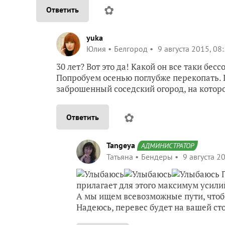
✿
Ответить
yuka
Юлия
Белгород
9 августа 2015, 08
30 лет? Вот это да! Какой он все таки бесс
Попробуем осенью поглубже перекопать. П
заброшенный соседский огород, на которо
✿
Ответить
Tangeya
АДМИНИСТРАТОР
Татьяна
Бендеры
9 августа 20
П
прилагает для этого максимум усили
А мы ищем всевозможные пути, что
Надеюсь, перевес будет на вашей с