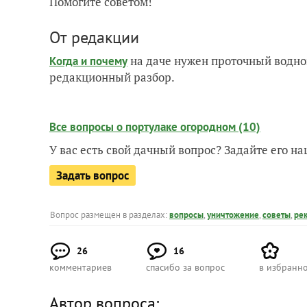
Помогите советом!
От редакции
на даче нужен проточный водно
Когда и почему
редакционный разбор.
Все вопросы о портулаке огородном (10)
У вас есть свой дачный вопрос? Задайте его 
Задать вопрос
Вопрос размещен в разделах:
вопросы
,
уничтожение
,
советы
,
ре
26
16
комментариев
спасибо за вопрос
в избранн
Автор вопроса: