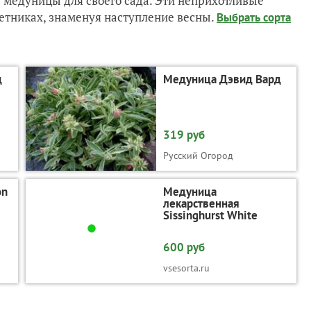
 медуницы для своего сада. Эти неприхотливые
етниках, знаменуя наступление весны.
Выбрать сорта
д
Медуница Дэвид Вард
319 руб
Русский Огород
on
Медуница
лекарственная
Sissinghurst White
600 руб
vsesorta.ru