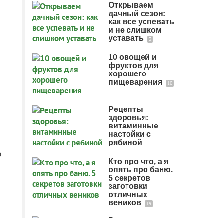
Открываем
дачный сезон:
как все успевать
и не слишком
уставать
3
10 овощей и
фруктов для
хорошего
пищеварения
10
Рецепты
здоровья:
витаминные
настойки с
рябиной
о
Кто про что, а я
опять про баню.
5 секретов
заготовки
отличных
веников
19