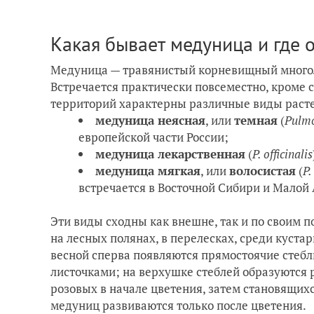
Какая бывает медуница и где 
Медуница — травянистый корневищный многоле
Встречается практически повсеместно, кроме 
территорий характерны различные виды раст
медуница неясная
, или
темная
(
Pulmo
европейской части России;
медуница лекарственная
(
P. officinalis
медуница мягкая
, или
волосистая
(
P.
встречается в Восточной Сибири и Малой А
Эти виды сходны как внешне, так и по своим 
на лесных полянах, в перелесках, среди куста
весной сперва появляются прямостоячие стеб
листочками; на верхушке стеблей образуются 
розовых в начале цветения, затем становящих
медуниц развиваются только после цветения.