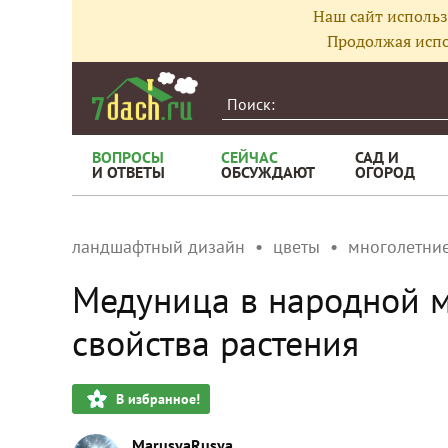
Наш сайт использ
Продолжая испо
ВОПРОСЫ
СЕЙЧАС
САД И
И ОТВЕТЫ
ОБСУЖДАЮТ
ОГОРОД
ландшафтный дизайн
цветы
многолетние
Медуница в народной 
свойства растения
В избранное!
MarusyaRusya