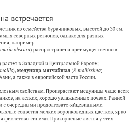
она встречается
тник из семейства бурачниковых, высотой до 30 см.
самых северных регионов, однако для разных
ения, например:
naria obscura
) распространена преимущественно в
) растет в Западной и Центральной Европе;
 mollis
),
медуница мягчайшая
(
P. mollissima
)
зии, а также в европейской части России.
полезным свойствам. Произрастают медуницы чаще всег
рников, на легких, хорошо увлажненных почвах. Ранней
ли с очередными продолговато-яйцевидными
рыхлые соцветия мелких воронковидных цветков, ярко-
ся фиолетово-синими. Прикорневые листья у этих