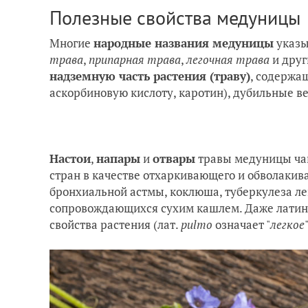
Полезные свойства медуницы
Многие
народные названия медуницы
указы
трава
,
припарная трава
,
легочная трава
и друг
надземную часть растения (траву)
, содержа
аскорбиновую кислоту, каротин), дубильные в
Настои
,
напары
и
отвары
травы медуницы чащ
стран в качестве отхаркивающего и обволакив
бронхиальной астмы, коклюша, туберкулеза ле
сопровождающихся сухим кашлем. Даже латин
свойства растения (лат.
pulmo
означает "
легкое