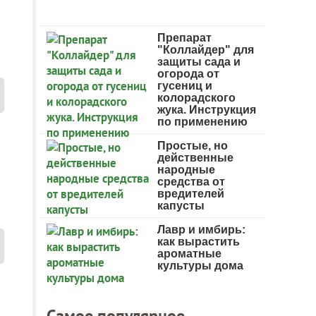
Препарат
"Коллайдер" для
защиты сада и
огорода от
гусениц и
колорадского
жука. Инструкция
по применению
Простые, но
действенные
народные
средства от
вредителей
капусты
Лавр и имбирь:
как вырастить
ароматные
культуры дома
Самое популярное