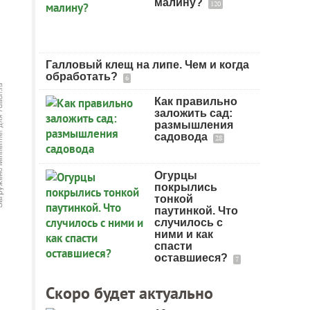
малину?
120
Галловый клещ на липе. Чем и когда
обработать?
6
Как правильно
заложить сад:
размышления
садовода
28
Огурцы
покрылись
тонкой
паутинкой. Что
случилось с
ними и как
спасти
оставшиеся?
7
Скоро будет актуально