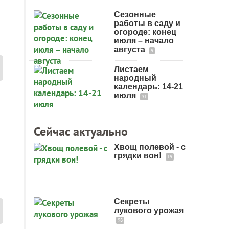
Сезонные
работы в саду и
огороде: конец
июля – начало
августа
9
Листаем
народный
календарь: 14-21
июля
31
Сейчас актуально
Хвощ полевой - с
грядки вон!
19
Секреты
лукового урожая
98