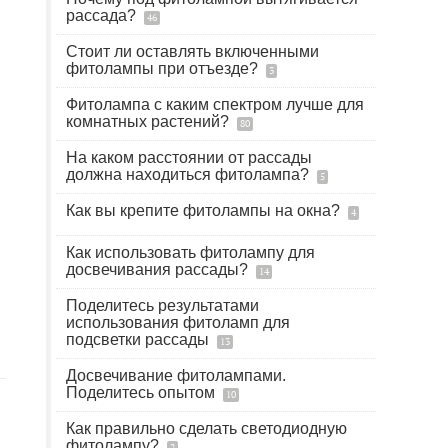
рассада?
46
Стоит ли оставлять включенными
фитолампы при отъезде?
3
Фитолампа с каким спектром лучше для
комнатных растений?
80
На каком расстоянии от рассады
должна находиться фитолампа?
5
Как вы крепите фитолампы на окна?
4
Как использовать фитолампу для
досвечивания рассады?
14
Поделитесь результатами
использования фитоламп для
подсветки рассады
13
Досвечивание фитолампами.
Поделитесь опытом
10
Как правильно сделать светодиодную
фитолампу?
2