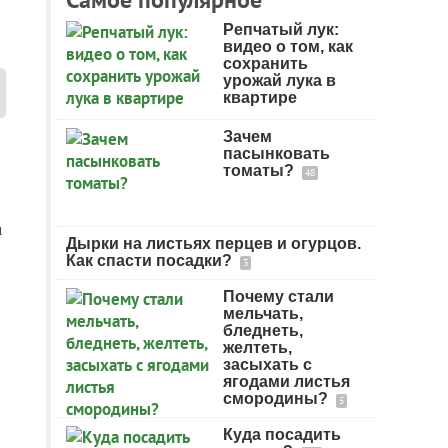
Репчатый лук:
видео о том, как
сохранить
урожай лука в
квартире
Зачем
пасынковать
томаты?
48
а
Дырки на листьях перцев и огурцов.
Как спасти посадки?
3
Почему стали
мельчать,
бледнеть,
желтеть,
засыхать с
ягодами листья
смородины?
5
Куда посадить