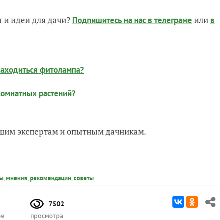
 и идеи для дачи?
или
Подпишитесь на нас
в телеграме
в
находиться фитолампа?
комнатных растений?
нашим экспертам и опытным дачникам.
ы
,
мнения
,
рекомендации
,
советы
7502
ое
просмотра