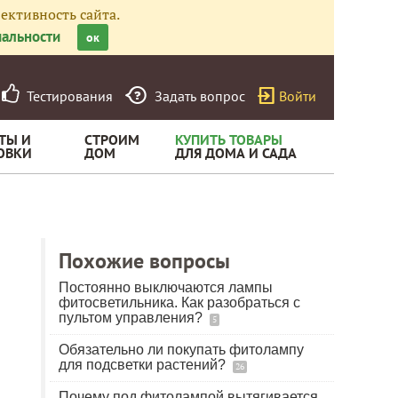
ективность сайта.
альности
ок
Тестирования
Задать вопрос
Войти
ТЫ И
СТРОИМ
КУПИТЬ ТОВАРЫ
ОВКИ
ДОМ
ДЛЯ ДОМА И САДА
Похожие вопросы
Постоянно выключаются лампы
фитосветильника. Как разобраться с
пультом управления?
5
Обязательно ли покупать фитолампу
для подсветки растений?
26
Почему под фитолампой вытягивается