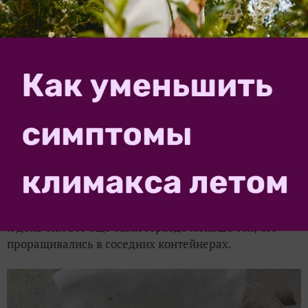
Проращивание на нетканой салфетке
В этом контейнере семена вели себя медлительно: не
хотели проклевываться одновременно с собратьями.
Корешки чуть показались к концу третьего дня. На 5-
й день они все еще были гораздо меньше тех, что
проращивались в соседних контейнерах.