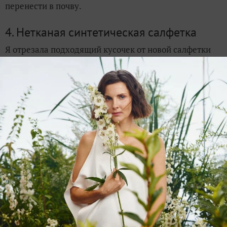
перенести в почву.
4. Нетканая синтетическая салфетка
Я отрезала подходящий кусочек от новой салфетки
так, чтобы хватило свернуть ее в два слоя. Поместила
в прозрачный контейнер, разложила семена и
накрыла, подлила немного воды. И вот тут поджидал
неприятный сюрприз — салфетка никак не хотела
смачиваться. Вода перекатывалась по поверхности,
не проникая в ткань. Пришлось немного повозиться,
прежде чем все намокло, как нужно. Накрыла,
поставила в тепло.