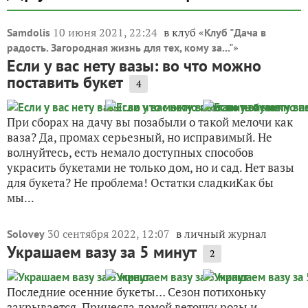
10 июня 2021, 22:24
в клуб «
Samdolis
Клуб "Дача в
»
радость. Загородная жизнь для тех, кому за..."
Если у вас нету вазы: во что можно
поставить букет
4
При сборах на дачу вы позабыли о такой мелочи как
ваза? Да, промах серьезный, но исправимый. Не
волнуйтесь, есть немало доступных способов
украсить букетами не только дом, но и сад. Нет вазы
для букета? Не проблема! Остатки сладкиКак бы
мы...
30 сентября 2022, 12:07
в личный журнал
Solovey
Украшаем вазу за 5 минут
2
Последние осенние букеты… Сезон потихоньку
закрывается. Принесла домой веточку розы и