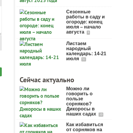
Сезонные
работы в саду и
огороде: конец
июля – начало
августа
9
Листаем
народный
календарь: 14-21
июля
31
Сейчас актуально
Можно ли
говорить о
пользе
сорняков?
Дикоросы в
наших садах
10
Как избавиться
от сорняков на