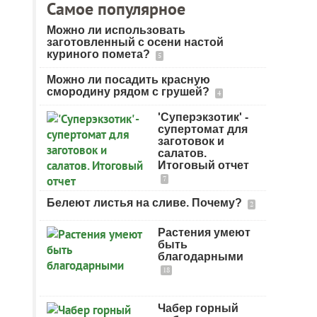
Самое популярное
Можно ли использовать
заготовленный с осени настой
куриного помета?
5
Можно ли посадить красную
смородину рядом с грушей?
4
'Суперэкзотик' -
супертомат для
заготовок и
салатов.
Итоговый отчет
7
Белеют листья на сливе. Почему?
2
Растения умеют
быть
благодарными
18
Чабер горный