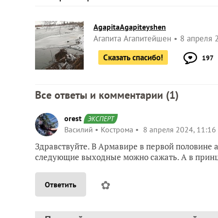
AgapitaAgapiteyshen
Агапита Агапитейшен
8 апреля 2
Сказать спасибо!
197
Все ответы и комментарии (
1
)
orest
ЭКСПЕРТ
Василий
Кострома
8 апреля 2024, 11:16
Здравствуйте. В Армавире в первой половине 
следующие выходные можно сажать. А в принцип
✿
Ответить