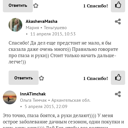
✿
Ответить
1
Спасибо!
AkashevaMasha
Мария
Теньгушево
11 апреля 2015, 10:53
Спасибо! Да дел еще предстоит не мало, я бы
сказала даже очень много)) Правильно говорите
про глаза и руки)) Стоит только начать дальше-
легче!))
✿
Ответить
1
Спасибо!
InnATimchak
Ольга Тимчак
Архангельская обл.
5 апреля 2015, 22:09
Это точно, глаза боятся, а руки делают)))) У меня
острое заболевание дачным сезоном, одни покупки и
хочу-хочу-хочу)))) Дай Бог, чтобы все растюхи