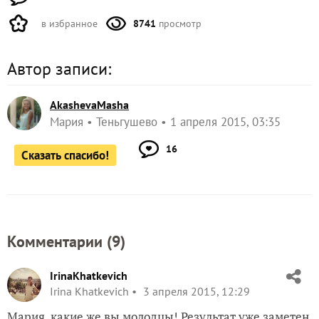
в избранное
8741
просмотр
Автор записи:
AkashevaMasha
Мария
Теньгушево
1 апреля 2015, 03:35
16
Сказать спасибо!
Комментарии (
9
)
IrinaKhatkevich
Irina Khatkevich
3 апреля 2015, 12:29
Мария, какие же вы молодцы! Результат уже заметен,