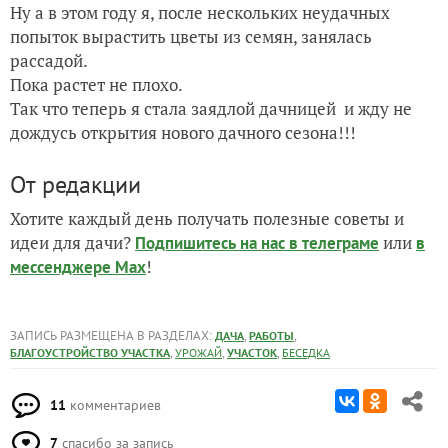
Ну а в этом году я, после нескольких неудачных
попыток вырастить цветы из семян, занялась
рассадой.
Пока растет не плохо.
Так что теперь я стала заядлой дачницей и жду не
дождусь открытия нового дачного сезона!!!
От редакции
Хотите каждый день получать полезные советы и
идеи для дачи?
или
Подпишитесь на нас
в телеграме
в
!
мессенджере Max
ЗАПИСЬ РАЗМЕЩЕНА В РАЗДЕЛАХ:
,
,
ДАЧА
РАБОТЫ
,
,
,
БЛАГОУСТРОЙСТВО УЧАСТКА
УРОЖАЙ
УЧАСТОК
БЕСЕДКА
11
комментариев
7
спасибо за запись