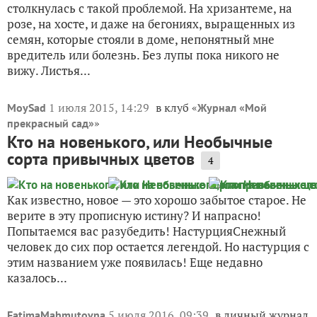
столкнулась с такой проблемой. На хризантеме, на
розе, на хосте, и даже на бегониях, выращенных из
семян, которые стояли в доме, непонятный мне
вредитель или болезнь. Без лупы пока никого не
вижу. Листья...
1 июля 2015, 14:29
в клуб «
MoySad
Журнал «Мой
»
прекрасный сад»
Кто на новенького, или Необычные
сорта привычных цветов
4
Как известно, новое — это хорошо забытое старое. Не
верите в эту прописную истину? И напрасно!
Попытаемся вас разубедить! НастурцияСнежный
человек до сих пор остается легендой. Но настурция с
этим названием уже появилась! Еще недавно
казалось...
5 июля 2016, 09:39
в личный журнал
FatimaMahmutovna