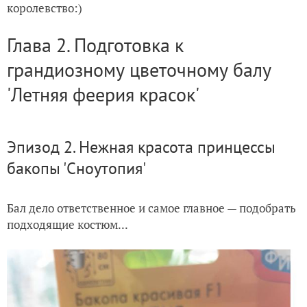
королевство:)
Моя мятная 'Церемония': начало
Глава 2. Подготовка к
Гвоздика Шабо 'Розовая королева': распикировала малыш
грандиозному цветочному балу
'Летняя феерия красок'
Эпизод 2. Нежная красота принцессы
бакопы 'Сноутопия'
Бал дело ответственное и самое главное — подобрать
подходящие костюм...