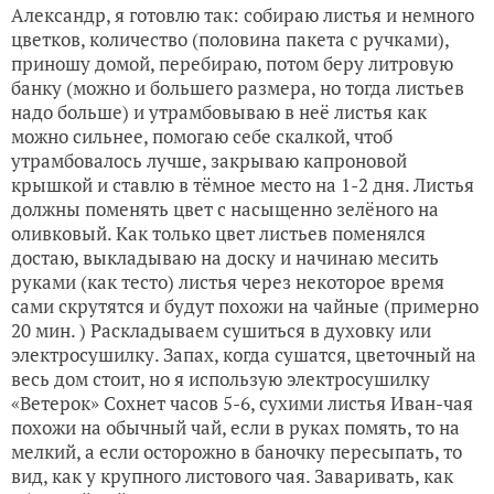
Александр, я готовлю так: собираю листья и немного
цветков, количество (половина пакета с ручками),
приношу домой, перебираю, потом беру литровую
банку (можно и большего размера, но тогда листьев
надо больше) и утрамбовываю в неё листья как
можно сильнее, помогаю себе скалкой, чтоб
утрамбовалось лучше, закрываю капроновой
крышкой и ставлю в тёмное место на 1-2 дня. Листья
должны поменять цвет с насыщенно зелёного на
оливковый. Как только цвет листьев поменялся
достаю, выкладываю на доску и начинаю месить
руками (как тесто) листья через некоторое время
сами скрутятся и будут похожи на чайные (примерно
20 мин. ) Раскладываем сушиться в духовку или
электросушилку. Запах, когда сушатся, цветочный на
весь дом стоит, но я использую электросушилку
«Ветерок» Сохнет часов 5-6, сухими листья Иван-чая
похожи на обычный чай, если в руках помять, то на
мелкий, а если осторожно в баночку пересыпать, то
вид, как у крупного листового чая. Заваривать, как