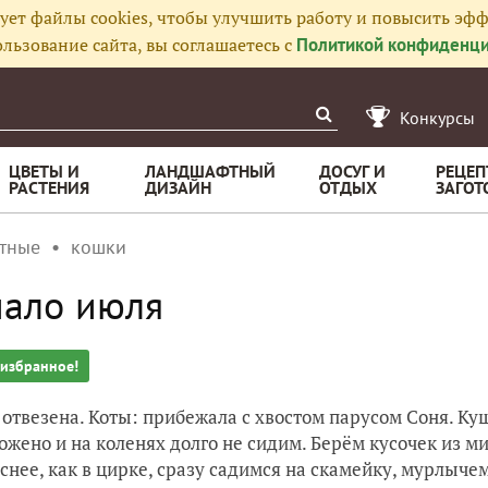
ует файлы cookies, чтобы улучшить работу и повысить эфф
льзование сайта, вы соглашаетесь с
Политикой конфиденци
Конкурсы
ЦВЕТЫ И
ЛАНДШАФТНЫЙ
ДОСУГ И
РЕЦЕП
РАСТЕНИЯ
ДИЗАЙН
ОТДЫХ
ЗАГОТ
тные
кошки
чало июля
 избранное!
 отвезена. Коты: прибежала с хвостом парусом Соня. Ку
ожено и на коленях долго не сидим. Берём кусочек из ми
снее, как в цирке, сразу садимся на скамейку, мурлычем