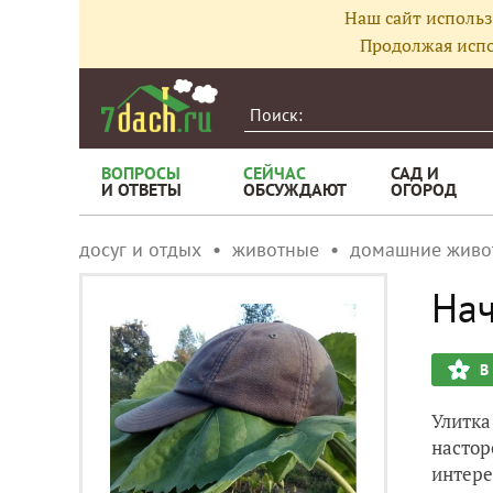
Наш сайт использ
Продолжая испо
ВОПРОСЫ
СЕЙЧАС
САД И
И ОТВЕТЫ
ОБСУЖДАЮТ
ОГОРОД
досуг и отдых
животные
домашние живо
На
В
Улитка
настор
интере