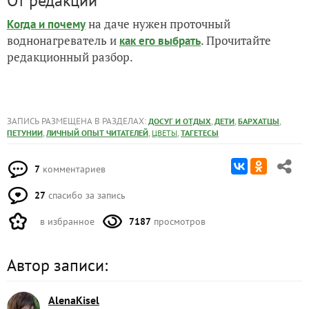
От редакции
на даче нужен проточный
Когда и почему
воднонагреватель и
. Прочитайте
как его выбрать
редакционный разбор.
ЗАПИСЬ РАЗМЕЩЕНА В РАЗДЕЛАХ:
,
,
,
ДОСУГ И ОТДЫХ
ДЕТИ
БАРХАТЦЫ
,
,
,
ПЕТУНИИ
ЛИЧНЫЙ ОПЫТ ЧИТАТЕЛЕЙ
ЦВЕТЫ
ТАГЕТЕСЫ
7
комментариев
27
спасибо за запись
в избранное
7187
просмотров
Автор записи:
AlenaKisel