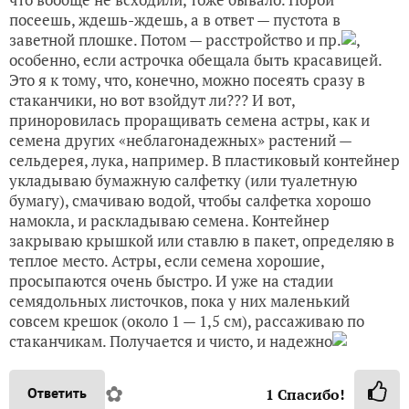
посеешь, ждешь-ждешь, а в ответ — пустота в
заветной плошке. Потом — расстройство и пр.
,
особенно, если астрочка обещала быть красавицей.
Это я к тому, что, конечно, можно посеять сразу в
стаканчики, но вот взойдут ли??? И вот,
приноровилась проращивать семена астры, как и
семена других «неблагонадежных» растений —
сельдерея, лука, например. В пластиковый контейнер
укладываю бумажную салфетку (или туалетную
бумагу), смачиваю водой, чтобы салфетка хорошо
намокла, и раскладываю семена. Контейнер
закрываю крышкой или ставлю в пакет, определяю в
теплое место. Астры, если семена хорошие,
просыпаются очень быстро. И уже на стадии
семядольных листочков, пока у них маленький
совсем крешок (около 1 — 1,5 см), рассаживаю по
стаканчикам. Получается и чисто, и надежно
✿
Ответить
1
Спасибо!