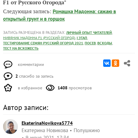
F1 от Русского Огорода"
Следующая запись:
Ромашка Мадонна: сажаю в
открытый грунт и в горшок
ЗАПИСЬ РАЗМЕЩЕНА В РАЗДЕЛАХ:
,
ЛИЧНЫЙ ОПЫТ ЧИТАТЕЛЕЙ
,
,
НИВЯНИК МАДОННА F1 (РУССКИЙ ОГОРОД)
I ЭТАП
,
,
,
ТЕСТИРОВАНИЕ СЕМЯН РУССКИЙ ОГОРОД 2021
ПОСЕВ
ВСХОДЫ
ТЕСТ НА ВСХОЖЕСТЬ
комментарии
2
спасибо за запись
в избранное
1408
просмотров
Автор записи:
EkaterinaNovikova5774
Екатерина Новикова
Полушкино
9 июня 2021, 17:34