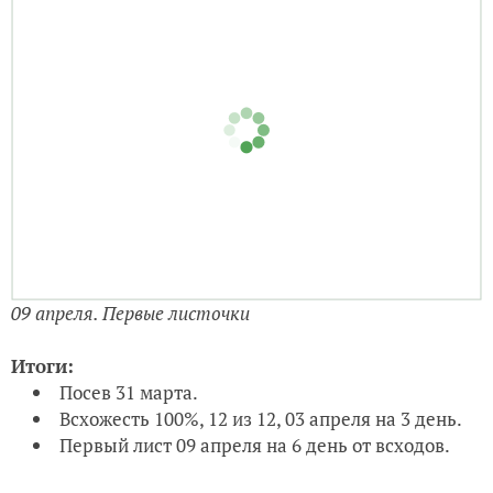
Пикировка прошла успешно. Все прижилось. На
второй день после пикировки бархатцы переместила
на окно на ЮВ, по утрам светит солнышко. Но на окне
самый тонкий лутрасил, чтобы не сжечь растения.
Максимальная температура утром +34 градуса.
Минимальная температура ночью +12 градусов.
Также идет досвечивание фитолампой с 18 до 23 до
14 апреля 2021 года.