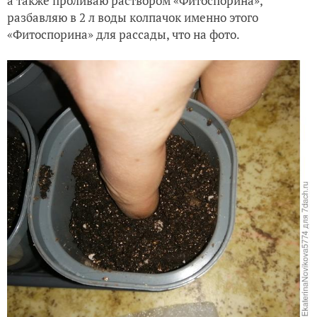
Состав грунта
В этом году я решила использовать грунт
универсальный марки «Леруа Мерлен». Грунт очень
плотный. В него добавляю на 10 литров грунта: 1 л
вермикулит, 1 л перлит, «ОМУ»для растений 2 пачки,
а также проливаю раствором «Фитоспорина»,
разбавляю в 2 л воды колпачок именно этого
«Фитоспорина» для рассады, что на фото.