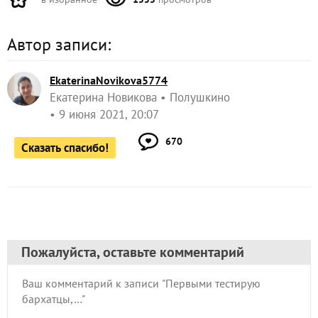
на даче нужен проточный
Когда и почему
воднонагреватель и
. Прочитайте
как его выбрать
редакционный разбор.
Другие записи автора по теме "Бархатцы
отклоненные Фламенко от Русского Огорода"
Следующая запись:
Сажаю бархатцы на клумбу и
только на самое видное место!
ЗАПИСЬ РАЗМЕЩЕНА В РАЗДЕЛАХ:
,
,
ЛИЧНЫЙ ОПЫТ ЧИТАТЕЛЕЙ
I ЭТАП
,
,
,
ТЕСТИРОВАНИЕ СЕМЯН РУССКИЙ ОГОРОД 2021
ТЕСТ НА ВСХОЖЕСТЬ
ПОСЕВ
,
ВСХОДЫ
БАРХАТЦЫ ОТКЛОНЕННЫЕ ФЛАМЕНКО (РУССКИЙ ОГОРОД)
комментарии
4
спасибо за запись
в избранное
1555
просмотров