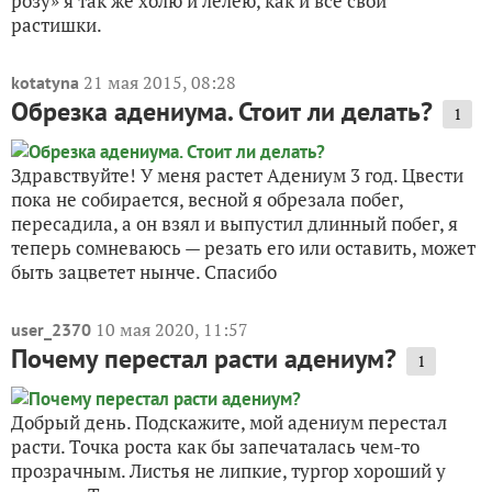
розу» я так же холю и лелею, как и все свои
растишки.
21 мая 2015, 08:28
kotatyna
Обрезка адениума. Стоит ли делать?
1
Здравствуйте! У меня растет Адениум 3 год. Цвести
пока не собирается, весной я обрезала побег,
пересадила, а он взял и выпустил длинный побег, я
теперь сомневаюсь — резать его или оставить, может
быть зацветет нынче. Спасибо
10 мая 2020, 11:57
user_2370
Почему перестал расти адениум?
1
Добрый день. Подскажите, мой адениум перестал
расти. Точка роста как бы запечаталась чем-то
прозрачным. Листья не липкие, тургор хороший у