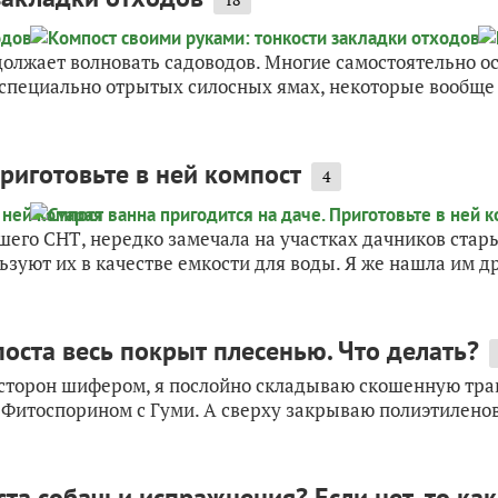
должает волновать садоводов. Многие самостоятельно о
специально отрытых силосных ямах, некоторые вообще 
Приготовьте в ней компост
4
его СНТ, нередко замечала на участках дачников стары
ьзуют их в качестве емкости для воды. Я же нашла им др
оста весь покрыт плесенью. Что делать?
 сторон шифером, я послойно складываю скошенную трав
Фитоспорином с Гуми. А сверху закрываю полиэтиленово
а собачьи испражнения? Если нет, то как