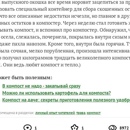
 выпускного окошка все время норовит зацепиться за п
зовать специальный контейнер для сбора скошенных ост
 что все описанные недостатки исчезли, но главное в др
ных остатков в компостер. Через неделю стал готовить 
ывать компост, и вспомнил про компостер. Обнаружил, ч
 осела, слежалась, почернела, покрылась внутри сизым
 даже пахла навозом. Кроме того, внутри была горячая. Ту
была сочная, мелко порубленная, произошла интенсивна
 получил килограммов тридцать великолепного компоста
. Они ведь любят компост и тепло.)
ожет быть полезным:
В компост не надо - закапывай сразу
Можно ли использовать картофель для компоста?
Компост на даче: секреты приготовления полезного удоб
азмещена в разделах:
личный опыт читателей
,
трава
,
компост
1
1
8972