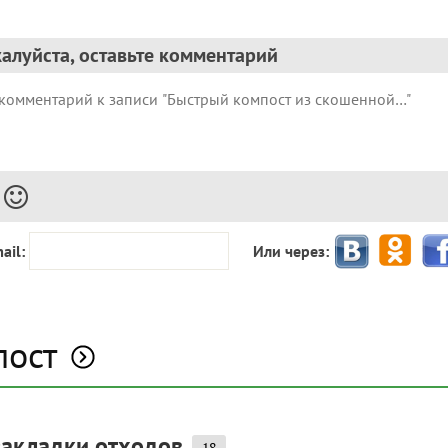
алуйста, оставьте комментарий
ail:
Или через:
пост
закладки отходов
18