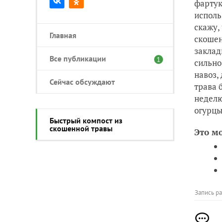
фартук
исполь
скажу,
Главная
скошен
заклад
Все публикации
1
сильно
навоз,
Сейчас обсуждают
трава 
неделю
огурцы
Быстрый компост из
скошенной травы
Это м
Запись р