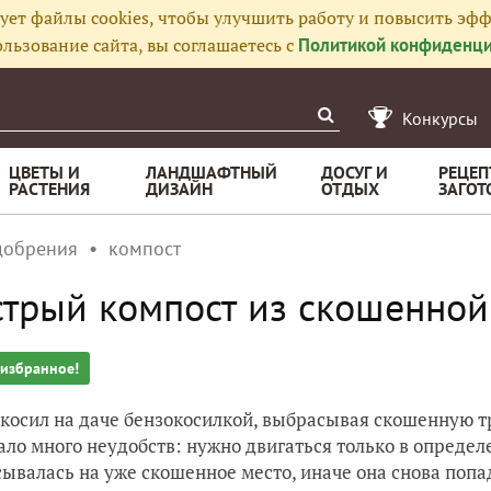
ует файлы cookies, чтобы улучшить работу и повысить эфф
льзование сайта, вы соглашаетесь с
Политикой конфиденци
Конкурсы
ЦВЕТЫ И
ЛАНДШАФТНЫЙ
ДОСУГ И
РЕЦЕП
РАСТЕНИЯ
ДИЗАЙН
ОТДЫХ
ЗАГОТ
добрения
компост
трый компост из скошенной
 избранное!
 косил на даче бензокосилкой, выбрасывая скошенную тр
ало много неудобств: нужно двигаться только в опреде
ывалась на уже скошенное место, иначе она снова попа