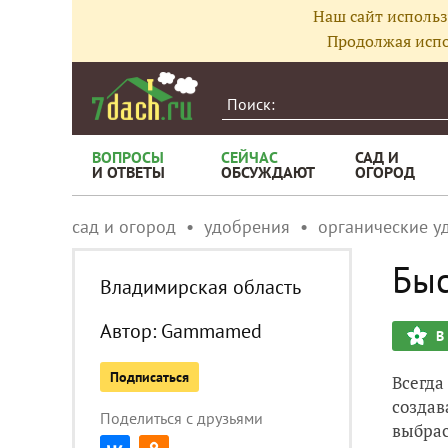
Наш сайт использ
Продолжая испо
ВОПРОСЫ
СЕЙЧАС
САД И
И ОТВЕТЫ
ОБСУЖДАЮТ
ОГОРОД
сад и огород
удобрения
органические у
Быс
Владимирская область
Автор:
Gammamed
В
Подписаться
Всегда
создав
Поделиться с друзьями
выбрас