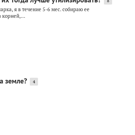
8
ка, я в течение 5-6 мес. собираю ее
 корней,...
а земле?
4