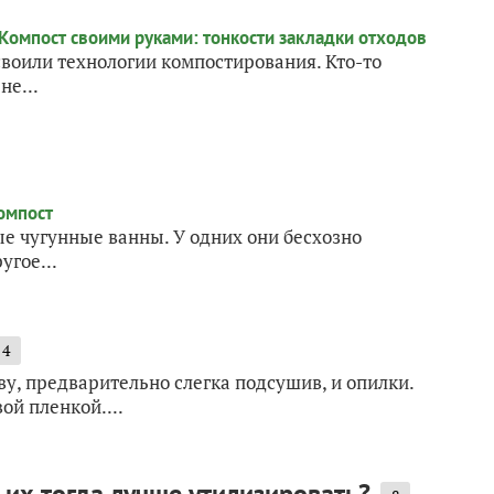
своили технологии компостирования. Кто-то
не...
е чугунные ванны. У одних они бесхозно
угое...
4
у, предварительно слегка подсушив, и опилки.
й пленкой....
 их тогда лучше утилизировать?