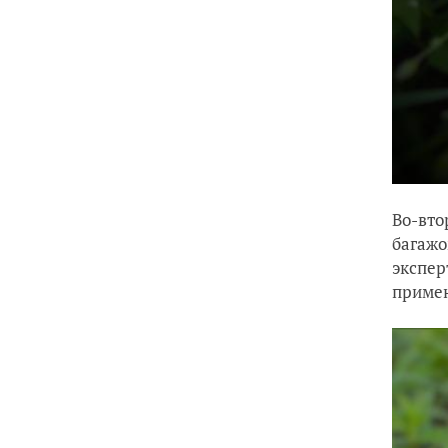
Во-вто
багажо
экспер
примен