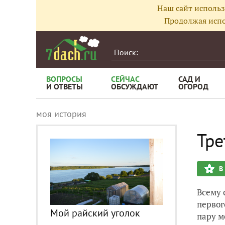
Наш сайт использ
Продолжая испо
ВОПРОСЫ
СЕЙЧАС
САД И
И ОТВЕТЫ
ОБСУЖДАЮТ
ОГОРОД
моя история
Тре
В
Всему 
первог
Мой райский уголок
пару м