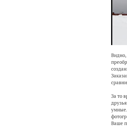
Видно,
преобр
создан
Заказа
сравни
За то 
друзья
умные.
фотогра
Ваше п