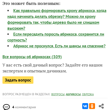
Это может быть полезным:
Как правильно формировать крону абрикоса, когда
надо начинать делать обрезку? Можно ли крону
формировать так, чтобы дерево было не слишком
высоким?
Если пересадить поросль абрикоса, сохранится ли
сортность?
Абрикос не проснулся. Есть ли шансы на спасение?
Все вопросы об абрикосах (309)
У вас есть свой дачный вопрос? Задайте его нашим
экспертам и опытным дачникам.
Задать вопрос
ВОПРОС РАЗМЕЩЕН В РАЗДЕЛАХ:
,
,
ВОПРОСЫ
АБРИКОСЫ
ОБРЕЗКА
4
комментария