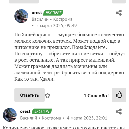
orest
ЭКСПЕРТ
Василий
Кострома
5 марта 2025, 09:49
По Ханей крисп — смущает большое количество
мелких колючих веточек. Может подвой еще в
питомнике не прижился. Понаблюдайте.
По спартану — обрежете нижние ветки — пойдут
в рост остальные. А так прирост маленький.
Может граммов двадцать мочевины или
аммиачной селитры бросить весной под дерево.
Как то так. Удачи.
✿
Ответить
1
Спасибо!
orest
ЭКСПЕРТ
Василий
Кострома
4 марта 2025, 22:01
Коричневое новое, то же вместо верхушки растет два