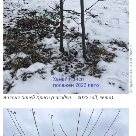
Яблоня Ханей Крисп (посадка — 2022 год, лето)