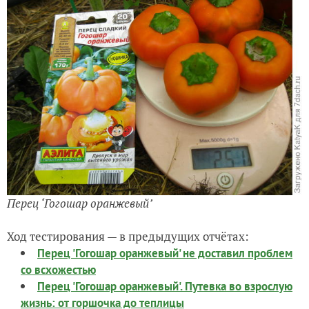
Перец ‘Гогошар оранжевый’
Ход тестирования — в предыдущих отчётах:
Перец 'Гогошар оранжевый' не доставил проблем
со всхожестью
Перец 'Гогошар оранжевый'. Путевка во взрослую
жизнь: от горшочка до теплицы