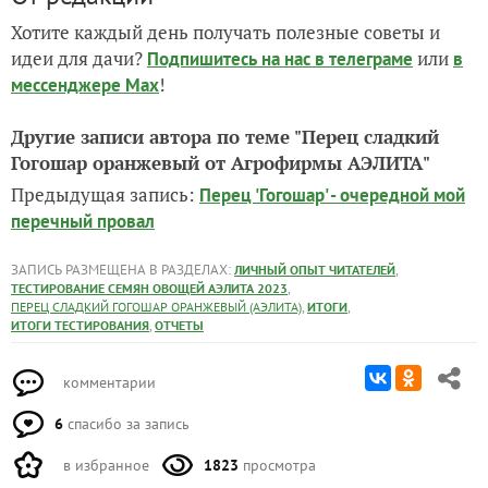
Хотите каждый день получать полезные советы и
идеи для дачи?
или
Подпишитесь на нас
в телеграме
в
!
мессенджере Max
Другие записи автора по теме "Перец сладкий
Гогошар оранжевый от Агрофирмы АЭЛИТА"
Предыдущая запись:
Перец 'Гогошар' - очередной мой
перечный провал
ЗАПИСЬ РАЗМЕЩЕНА В РАЗДЕЛАХ:
,
ЛИЧНЫЙ ОПЫТ ЧИТАТЕЛЕЙ
,
ТЕСТИРОВАНИЕ СЕМЯН ОВОЩЕЙ АЭЛИТА 2023
,
,
ПЕРЕЦ СЛАДКИЙ ГОГОШАР ОРАНЖЕВЫЙ (АЭЛИТА)
ИТОГИ
,
ИТОГИ ТЕСТИРОВАНИЯ
ОТЧЕТЫ
комментарии
6
спасибо за запись
в избранное
1823
просмотра