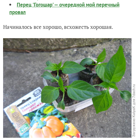
Перец 'Гогошар' — очередной мой перечный
провал
Начиналось все хорошо, всхожесть хорошая.