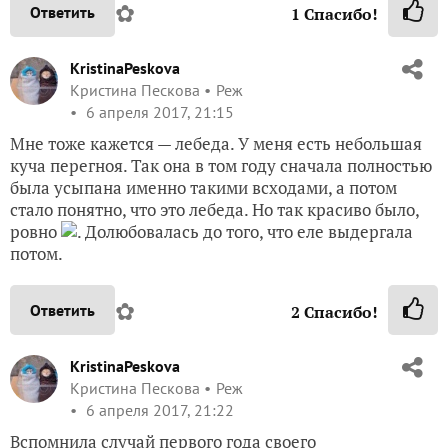
✿
Ответить
1
Спасибо!
KristinaPeskova
Кристина Пескова
Реж
6 апреля 2017, 21:15
Мне тоже кажется — лебеда. У меня есть небольшая
куча перегноя. Так она в том году сначала полностью
была усыпана именно такими всходами, а потом
стало понятно, что это лебеда. Но так красиво было,
ровно
. Долюбовалась до того, что еле выдергала
потом.
✿
Ответить
2
Спасибо!
KristinaPeskova
Кристина Пескова
Реж
6 апреля 2017, 21:22
Вспомнила случай первого года своего