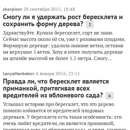
28 сентября 2015, 18:48
skorpiosv
Смогу ли я удержать рост бересклета и
сохранить форму дерева?
2
Здравствуйте. Купила берескелет, сорт не знаю.
Сейчас высота около 60 см, уже с розовыми плодами.
Формирую деревце: удалила нижние ветки, оставив
на верхушке 5 веток. Хочу в итоге получить деревце
на штамбе высотой не более 1.5 метра. Смогу...
4 января 2016, 23:11
LenyaHanbekov
Правда ли, что бересклет является
приманкой, притягивая всех
вредителей из яблоневого сада?
6
Услышал историю про бересклет, что это дерево
помогло избавится от вредителей плодовых
деревьев. У бересклета есть такая особенность: его
очень любят вредители, он является приманкой,
притягивая всех из яблоневого сада, и легче, конечно,