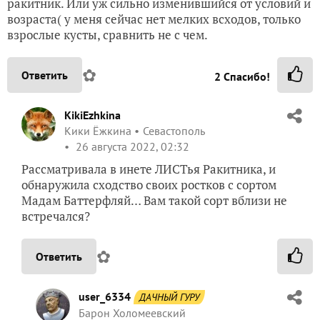
8 сентября 2022, 14:18
Если ваш Ракитник зацвёл сразу, то тогда
возникает вопрос: а какого возраста был
саженец? Мои-то только проклюнулись…
Меня интересует- если перенесут зимовку —
можно ли ожидать первого цветения уже
следующим летом?
Шпалера- не шпалера, а возле тропинки мне
его по-любому придётся формировать на-
сторону от неё! и привязывать чубы…
Посмотрим что из этого получится…
Пересаживать боюсь- загублю растение!
✿
Ответить
1
Спасибо!
user_6334
ДАЧНЫЙ ГУРУ
Барон Холомеевский
Костромская обл.
25 августа 2022, 12:07