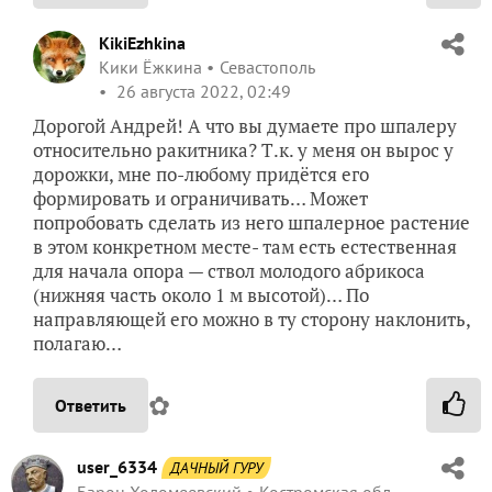
KikiEzhkina
Кики Ёжкина
Севастополь
26 августа 2022, 02:49
Дорогой Андрей! А что вы думаете про шпалеру
относительно ракитника? Т.к. у меня он вырос у
дорожки, мне по-любому придётся его
формировать и ограничивать… Может
попробовать сделать из него шпалерное растение
в этом конкретном месте- там есть естественная
для начала опора — ствол молодого абрикоса
(нижняя часть около 1 м высотой)… По
направляющей его можно в ту сторону наклонить,
полагаю…
✿
Ответить
user_6334
ДАЧНЫЙ ГУРУ
Барон Холомеевский
Костромская обл.