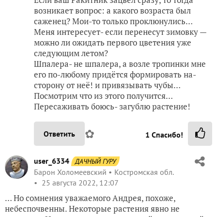
✿
Ответить
KikiEzhkina
Кики Ёжкина
Севастополь