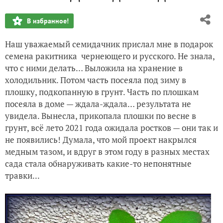
В избранное!
"Не шалю, никого не трогаю, примус починяю"
Наш уважаемый семидачник прислал мне в подарок
Благодарность Верочке за новый сорт ириса бородатого в
семена ракитника чернеющего и русского. Не знала,
что с ними делать… Выложила на хранение в
Зверушка в ракушке - кто это?
холодильник. Потом часть посеяла под зиму в
плошку, подкопанную в грунт. Часть по плошкам
Травянистый гибискус розовый, размер XXL
посеяла в доме — ждала-ждала… результата не
увидела. Вынесла, прикопала плошки по весне в
грунт, всё лето 2021 года ожидала ростков — они так и
не появились! Думала, что мой проект накрылся
медным тазом, и вдруг в этом году в разных местах
сада стала обнаруживать какие-то непонятные
травки...