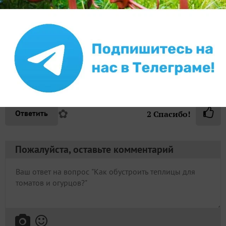
ряду надо размещать так, чтобы листья соседей не
перекрывали друг друга.В междурядьях вы должны
свободно перемещаться не повреждая растения.
С уважением, Огнев Валерий Владимирович
к.с-х.н, доцент, селекционер по пасленовым
культурам, директор селекционного центра
«Ростовский» Агрофирмы Поиск
✿
Ответить
2
Спасибо!
Пожалуйста, оставьте комментарий