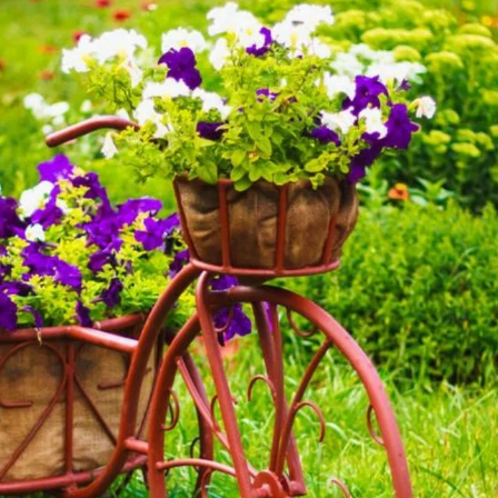
высоту около 2 м (ваш Пинк парадайз из этой
группы.). Да и огурец меньше по высоте не
желательно, хоть он растет и вниз тоже. Для
вентиляции в боковом ограждении на высоте около
0,5 м от грунта вдоль длинной стороны желательно
сделать фрамуги, которые можно открывать и
закрывать. А в самой верхней части под кровлей в
обоих торцах надо сделать форточки для выхода
горячего воздуха. По югу появилось много опасных
вредителей и фрамуги желательно покрыть внутри
противомоскитной сеткой. Это определенная защита
от совок, минирующей моли, белокрылки и прочих
вредителей. На входе лучше сделать тамбур. Это
чтобы при открывании свободно не залетали
вредители. Что же касается разных культур, то тут
выхода нет и размещают их вместе довольно часто. С
южной стороны размещают более низкорослые
культуры — это перец, далее на север баклажан и
затем томат. Главный принцип, чтобы растения не
давали тень на соседей. По этому же принципу и в