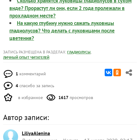
Сколько хранятся луковицы гладиолусов в сухом
виде? Прорастут ли они, если 2 года пролежали в
прохладном месте?
На какую глубину нужно сажать луковицы
гладиолусов? Что делать с луковицами после
цветения?
ЗАПИСЬ РАЗМЕЩЕНА В РАЗДЕЛАХ:
,
ГЛАДИОЛУСЫ
ЛИЧНЫЙ ОПЫТ ЧИТАТЕЛЕЙ
1
комментарий
4
спасибо за запись
в избранное
1617
просмотров
Автор записи:
LiliyaAlenina