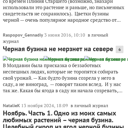
со времен Плиния Старшего (возможно, знахари
использовали это растение и раньше, но письменных
свидетельств не сохранилось). Цветки бузины
черной — очень популярное народное средство от...
3 июня 2016, 10:10
в личный
Raspopov_Gennadiy
журнал
Черная бузина не мерзнет на севере
6
В Молдавии была присказка о беззаботных
неспешных людях, которые не торопятся собирать
свой урожай. — Как будто бузина созрела у него в
саду, а не виноград, — говорят таким вслед. И у нас
так же. Какая бы ягода в саду ни начала созревать,...
13 ноября 2024, 18:09
в личный журнал
NatalieK
Ноябрь. Часть 1. Одно из моих самых
любимых растений – черная бузина.
Целебный сироп из ягод черной бузины