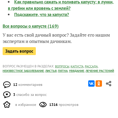
Как правильно сажать и поливать капусту: в лунки,
в гребни или вровень с землей?
Подскажите, что за капуста?
Все вопросы о капусте (169)
У вас есть свой дачный вопрос? Задайте его нашим
экспертам и опытным дачникам.
Задать вопрос
ВОПРОС РАЗМЕЩЕН В РАЗДЕЛАХ:
,
,
,
ВОПРОСЫ
КАПУСТА
РАССАДА
,
,
,
,
НЕИЗВЕСТНОЕ ЗАБОЛЕВАНИЕ
ЛИСТЬЯ
ПЯТНА
УВЯДАНИЕ
ЛЕЧЕНИЕ РАСТЕНИЙ
12
комментариев
3
спасибо за вопрос
в избранное
1316
просмотров