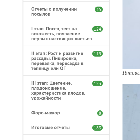
Отчеты о получении
35
посылок
I этап. Посев, тест на
124
всхожесть, появление
первых настоящих листьев
II этап: Рост и развитие
119
рассады. Пикировка,
перевалка, пересадка в
теплицу или ОГ
Готовы
III этап: Цветение,
123
плодоношение,
характеристика плодов,
урожайности
Форс-мажор
8
Итоговые отчеты
183