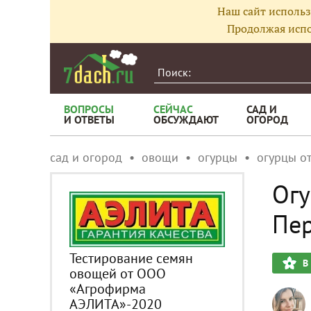
Наш сайт использ
Продолжая испо
ВОПРОСЫ
СЕЙЧАС
САД И
И ОТВЕТЫ
ОБСУЖДАЮТ
ОГОРОД
сад и огород
овощи
огурцы
огурцы о
Огу
Пер
Тестирование семян
В
овощей от ООО
«Агрофирма
АЭЛИТА»-2020