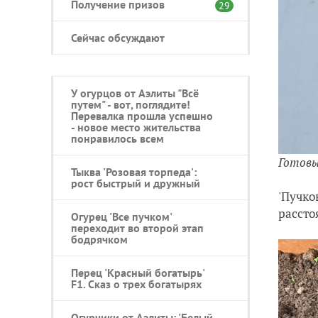
Получение призов
29
Сейчас обсуждают
У огурцов от Аэлиты "Всё
путем" - вот, поглядите!
Перевалка прошла успешно
- новое место жительства
понравилось всем
Готовы
Тыква 'Розовая торпеда':
рост быстрый и дружный
'Пучко
рассто
Огурец 'Все пучком'
переходит во второй этап
бодрячком
Перец 'Красный богатырь'
F1. Сказ о трех богатырях
Огурчики от Аэлиты: 'Белый