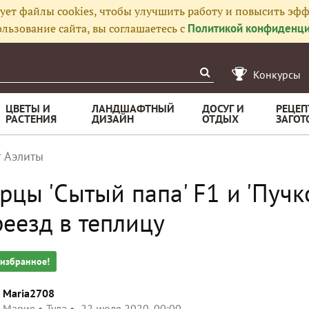
ует файлы cookies, чтобы улучшить работу и повысить эфф
льзование сайта, вы соглашаетесь с
Политикой конфиденци
Конкурсы
ЦВЕТЫ И
ЛАНДШАФТНЫЙ
ДОСУГ И
РЕЦЕП
РАСТЕНИЯ
ДИЗАЙН
ОТДЫХ
ЗАГОТ
т Аэлиты
рцы 'Сытый папа' F1 и 'Пучк
еезд в теплицу
 избранное!
Maria2708
Мария
Тула
22 июля 2020, 00:00