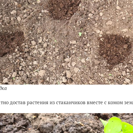
дка
тно достав растения из стаканчиков вместе с комом зем