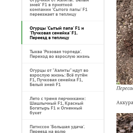
змей' F1 в приятной
компании 'Сытого папы' F1
переезжает в теплицу
Огурцы 'Сытый папа' F1 и
'Пучковая семейка' F1.
Переезд в теплицу
Тыква 'Розовая торпеда'.
Переход во взрослую жизнь
Огурцы от "Аэлиты" идут во
взрослую жизнь: Всё путём
F1, Пучковая семейка F1,
Белый змей F1
Переса
Лето с тремя перчинками:
Аккура
Шашлычный F1, Красный
Богатырь F1 и Огненный
букет
Патиссон 'Большая удача'.
Переезд на волю