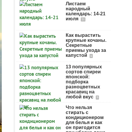
Листаем
народный
календарь: 14-21
июля
31
Как вырастить
крупные кочаны.
Секретные
приемы ухода за
капустой
6
13 популярных
сортов спиреи
японской:
подборка
разноцветных
красавиц на
любой вкус
9
Что нельзя
стирать с
кондиционером
для белья и как
он пригодится