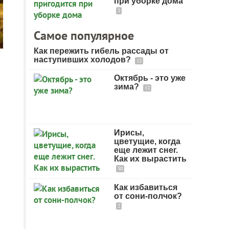
при уборке дома
3
Самое популярное
Как пережить гибель рассады от
наступивших холодов?
12
Октябрь - это уже
зима?
12
Ирисы,
цветущие, когда
еще лежит снег.
Как их вырастить
30
Как избавиться
от сони-полчок?
2