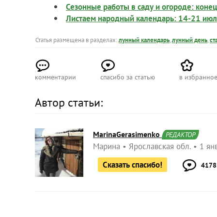
Сезонные работы в саду и огороде: конец
Листаем народный календарь: 14-21 ию
Статья размещена в разделах:
лунный календарь
,
лунный день
,
ст
комментарии
спасибо за статью
в избранно
Автор статьи:
MarinaGerasimenko
РЕДАКТОР
Марина
Ярославская обл.
1 ян
Сказать спасибо!
4178