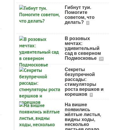
Гибнут туи.
Помогите
советом, что
делать?
8
В розовых
мечтах:
удивительный
сад в северном
Подмосковье
29
Секреты
безупречной
рассады:
стимуляторы
роста вершков и
корешков
9
На вишне
появились
жёлтые листья,
видны ходы,
несколько
листьев опало.