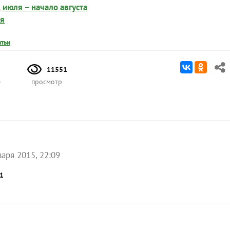
 июля – начало августа
ля
атьи
11551
е
просмотр
варя 2015, 22:09
1