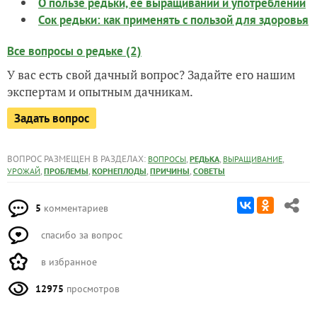
О пользе редьки, ее выращивании и употреблении
Сок редьки: как применять с пользой для здоровья
Все вопросы о редьке (2)
У вас есть свой дачный вопрос? Задайте его нашим
экспертам и опытным дачникам.
Задать вопрос
ВОПРОС РАЗМЕЩЕН В РАЗДЕЛАХ:
,
,
,
ВОПРОСЫ
РЕДЬКА
ВЫРАЩИВАНИЕ
,
,
,
,
УРОЖАЙ
ПРОБЛЕМЫ
КОРНЕПЛОДЫ
ПРИЧИНЫ
СОВЕТЫ
5
комментариев
спасибо за вопрос
в избранное
12975
просмотров