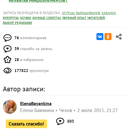
ЗАПИСЬ РАЗМЕЩЕНА В РАЗДЕЛАХ:
,
,
,
ОГУРЦЫ
ВЫРАЩИВАНИЕ
КАБАЧКИ
,
,
,
,
КУКУРУЗА
БОЧКИ
ДАЧНЫЕ СЕКРЕТЫ
ЛИЧНЫЙ ОПЫТ ЧИТАТЕЛЕЙ
ВЫБОР РЕДАКЦИИ
76
комментариев
39
спасибо за запись
28
в избранном
177822
просмотра
Автор записи:
ElenaBayankina
Елена Баянкина
Чехов
2 июля 2015, 21:27
503
Сказать спасибо!