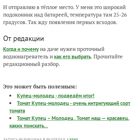
И отправляю в тёплое место. У меня это широкий
подоконник над батареей, температура там 25-26
градусов. Так жду появления первых всходов.
От редакции
на даче нужен проточный
Когда и почему
воднонагреватель и
. Прочитайте
как его выбрать
редакционный разбор.
Это может быть полезным:
Купец-молодец - подведём итог!
Томат Купец-молодец - очень интригующий сорт
томата
Томат Купец – Молодец . Томат наш — красавец,
каких поискать...
ЗАПИСЬ РАЗМЕЩЕНА В РАЗДЕЛАХ:
,
I ЭТАП