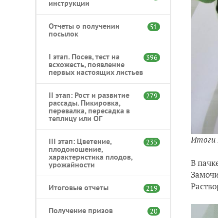
инструкции
Отчеты о получении
51
посылок
I этап. Посев, тест на
396
всхожесть, появление
первых настоящих листьев
II этап: Рост и развитие
279
рассады. Пикировка,
перевалка, пересадка в
теплицу или ОГ
Итоги 
III этап: Цветение,
235
плодоношение,
характеристика плодов,
В пачк
урожайности
Замочи
Раство
Итоговые отчеты
219
Получение призов
20