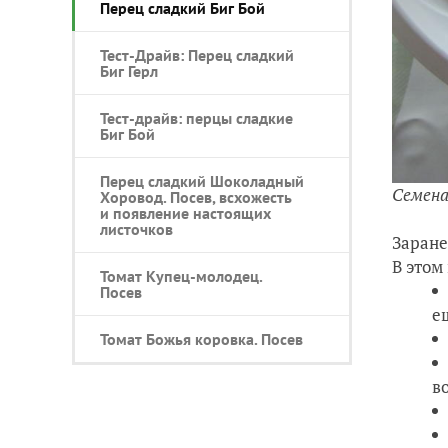
Перец сладкий Биг Бой
Тест-Драйв: Перец сладкий
Биг Герл
Тест-драйв: перцы сладкие
Биг Бой
Перец сладкий Шоколадный
Семена
Хоровод. Посев, всхожесть
и появление настоящих
листочков
Заране
В этом
Томат Купец-молодец.
Посев
е
Томат Божья коровка. Посев
в