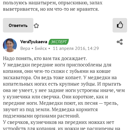
пользуюсь нашатырем, опрыскиваю, запах
выветривается, но им что-то не нравится.
✿
Ответить
VeraTyukaeva
ЭКСПЕРТ
Вера
Бийск
11 апреля 2016, 14:29
Надо понять, кто вам так досаждает.
У медведки передние ноги приспособлены для
копания, они чем-то схожи с зубьями на ковше
экскаватора. Он ведь тоже копает. У медведки на
копательных ногах есть крупные зубцы. И прыгать
она не умеет, у нее задние ноги устроены иначе, чем
у кузнечика или сверчка. Они короткие, как и
передние ноги. Медведки поют, их песня — трель,
звучит из под земли. Медведка кормится
подземными органами растений.
У сверчков, кузнечиков на передних ножках нет
устройств для копания, их ножки не расширены на