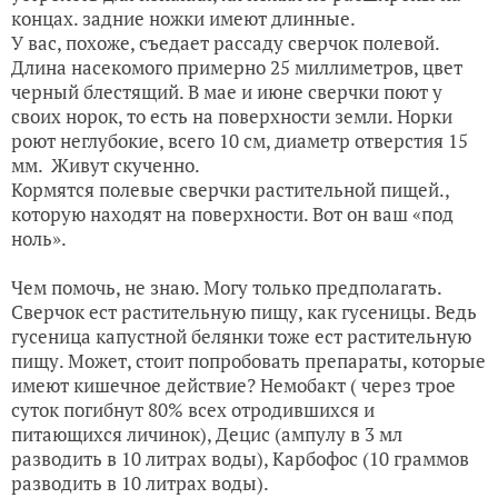
концах. задние ножки имеют длинные.
У вас, похоже, съедает рассаду сверчок полевой.
Длина насекомого примерно 25 миллиметров, цвет
черный блестящий. В мае и июне сверчки поют у
своих норок, то есть на поверхности земли. Норки
роют неглубокие, всего 10 см, диаметр отверстия 15
мм. Живут скученно.
Кормятся полевые сверчки растительной пищей.,
которую находят на поверхности. Вот он ваш «под
ноль».
Чем помочь, не знаю. Могу только предполагать.
Сверчок ест растительную пищу, как гусеницы. Ведь
гусеница капустной белянки тоже ест растительную
пищу. Может, стоит попробовать препараты, которые
имеют кишечное действие? Немобакт ( через трое
суток погибнут 80% всех отродившихся и
питающихся личинок), Децис (ампулу в 3 мл
разводить в 10 литрах воды), Карбофос (10 граммов
разводить в 10 литрах воды).