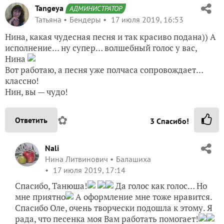
Tangeya
АДМИНИСТРАТОР
Татьяна
Бендеры
17 июля 2019, 16:53
Нина, какая чудесная песня и так красиво подана)) А
исполнение… ну супер… волшебный голос у вас,
Нина
Вот работаю, а песня уже полчаса сопровождает…
классно!
Нин, вы — чудо!
✿
Ответить
3
Спасибо!
Nali
Нина Литвинович
Балашиха
17 июля 2019, 17:14
Спасибо, Танюша!
Да голос как голос… Но
мне приятно
А оформление мне тоже нравится.
Спасибо Оле, очень творчески подошла к этому. Я
рада, что песенка моя Вам работать помогает!