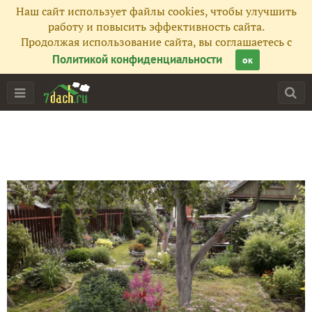
Наш сайт использует файлы cookies, чтобы улучшить
работу и повысить эффективность сайта.
Продолжая использование сайта, вы соглашаетесь с
Политикой конфиденциальности
ок
Главная
Подписчики
23
Все публикации
56
Фото
677
Сейчас обсуждают
Всё та же хризантема. И снова сюрприз