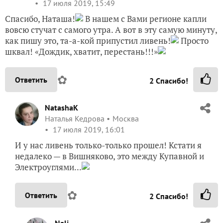
17 июля 2019, 15:49
Спасибо, Наташа!
В нашем с Вами регионе капли
вовсю стучат с самого утра. А вот в эту самую минуту,
как пишу это, та-а-кой припустил ливень!
Просто
шквал! «Дождик, хватит, перестань!!!»
✿
Ответить
2
Спасибо!
NatashaK
Наталья Кедрова
Москва
17 июля 2019, 16:01
И у нас ливень только-только прошел! Кстати я
недалеко — в Вишняково, это между Купавной и
Электроуглями...
✿
Ответить
2
Спасибо!
Nali