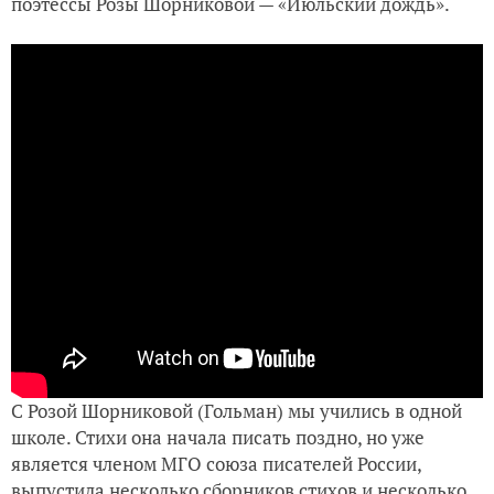
поэтессы Розы Шорниковой — «Июльский дождь».
"Бережки да мостики" (песня 2)
С Розой Шорниковой (Гольман) мы учились в одной
школе. Стихи она начала писать поздно, но уже
является членом МГО союза писателей России,
выпустила несколько сборников стихов и несколько