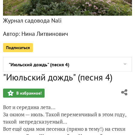
Сентябрьские краски моего сада
Журнал садовода Nali
"Осень в Балашихе" (песня 6)
Автор:
Нина Литвинович
"Я брожу в облаках" (песня 5). Творческий вечер Розы Ш
Подписаться
Приз от Seedspost.ru получен!
"Июльский дождь" (песня 4)
"Июльский дождь" (песня 4)
Белый клевер или лапчатка? Продолжение о газончике из
В избранное!
Странное поведение пчелы
Вот и середина лета…
Приз от агрохолдинга "Поиск" получен!
За окном — июль. Такой переменчивый в этом году,
такой непредсказуемый…
"Сойду я с поезда..." (песня 3)
Вот ещё одна моя песенка (прямо в тему!) на стихи