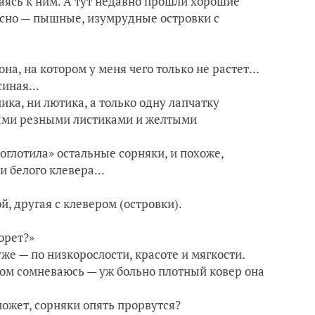
аясь к ним. А тут недавно прошли хорошие
расно — пышные, изумрудные островки с
она, на котором у меня чего только не растет…
иная...
ка, ни лютика, а только одну лапчатку
ивыми резными листиками и желтыми
оглотила» остальные сорняки, и похоже,
и белого клевера...
й, другая с клевером (островки).
орет?»
же — по низкорослости, красоте и мягкости.
этом сомневаюсь — уж больно плотный ковер она
может, сорняки опять прорвутся?