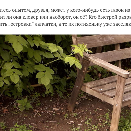
тесь опытом, друзья, может у кого-нибудь есть газон из
ит ли она клевер или наоборот, он её? Кто быстрей раз
ить „островки“ лапчатки, а то их потихоньку уже заселяю